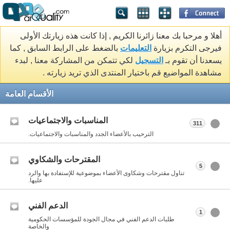
أهلا و مرحبا بك معنا زائرنا الكريم , إذا كانت هذه زيارتك الأولى
فيرجى التكرم بزيارة
التعليمات
بالضغط على الرابط السابق , كما
يسعدنا أن تقوم بـ
التسجيل
لكي تتمكن من المشاركة معنا , لبدء
مشاهدة المواضيع قم باختيار المنتدى الذي تريد زيارته .
الأقسام العامة
المناسبات والاجتماعيات
311
الترحيب بالأعضاء الجدد والمناسبات والاجتماعيات.
المقترحات والشكاوي
5
تناول مقترحات وشكاوى الأعضاء بموضوعية للإستفادة بها والرد
عليها.
الدعم الفني
1
طلبات الدعم الفني في مجال الجودة للمؤسسات الحكومية
والخاصة