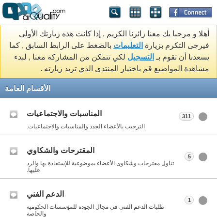
أهلا و مرحبا بك معنا زائرنا الكريم , إذا كانت هذه زيارتك الأولى
فيرجى التكرم بزيارة
التعليمات
بالضغط على الرابط السابق , كما
يسعدنا أن تقوم بـ
التسجيل
لكي تتمكن من المشاركة معنا , لبدء
مشاهدة المواضيع قم باختيار المنتدى الذي تريد زيارته .
الأقسام العامة
المناسبات والاجتماعيات
311
الترحيب بالأعضاء الجدد والمناسبات والاجتماعيات.
المقترحات والشكاوي
5
تناول مقترحات وشكاوى الأعضاء بموضوعية للإستفادة بها والرد
عليها.
الدعم الفني
1
طلبات الدعم الفني في مجال الجودة للمؤسسات الحكومية
والخاصة