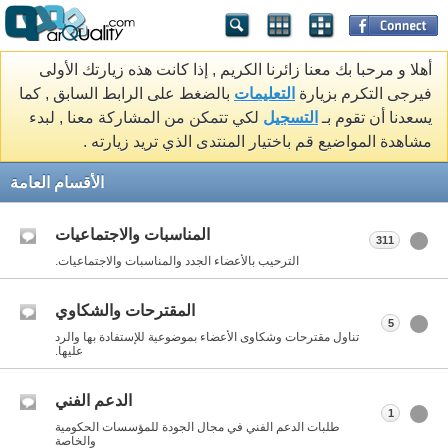
أهلا و مرحبا بك معنا زائرنا الكريم , إذا كانت هذه زيارتك الأولى
فيرجى التكرم بزيارة
التعليمات
بالضغط على الرابط السابق , كما
يسعدنا أن تقوم بـ
التسجيل
لكي تتمكن من المشاركة معنا , لبدء
مشاهدة المواضيع قم باختيار المنتدى الذي تريد زيارته .
الأقسام العامة
المناسبات والاجتماعيات
311
الترحيب بالأعضاء الجدد والمناسبات والاجتماعيات.
المقترحات والشكاوي
5
تناول مقترحات وشكاوى الأعضاء بموضوعية للإستفادة بها والرد
عليها.
الدعم الفني
1
طلبات الدعم الفني في مجال الجودة للمؤسسات الحكومية
والخاصة