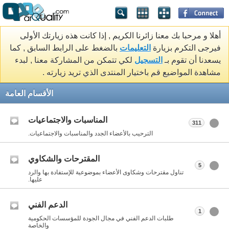
أهلا و مرحبا بك معنا زائرنا الكريم , إذا كانت هذه زيارتك الأولى
فيرجى التكرم بزيارة
التعليمات
بالضغط على الرابط السابق , كما
يسعدنا أن تقوم بـ
التسجيل
لكي تتمكن من المشاركة معنا , لبدء
مشاهدة المواضيع قم باختيار المنتدى الذي تريد زيارته .
الأقسام العامة
المناسبات والاجتماعيات
311
الترحيب بالأعضاء الجدد والمناسبات والاجتماعيات.
المقترحات والشكاوي
5
تناول مقترحات وشكاوى الأعضاء بموضوعية للإستفادة بها والرد
عليها.
الدعم الفني
1
طلبات الدعم الفني في مجال الجودة للمؤسسات الحكومية
والخاصة