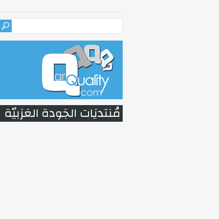
مُنتديَات الجَودة العَرَبيّة