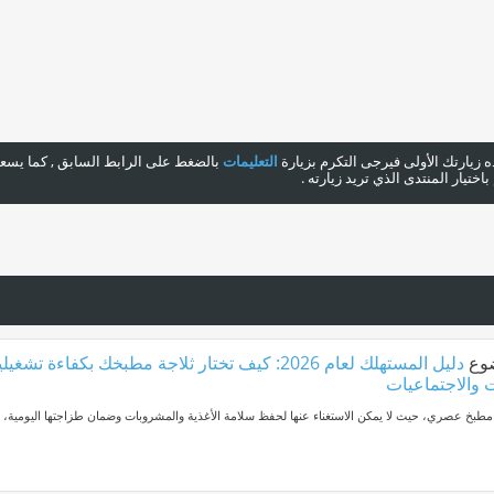
هذه زيارتك الأولى فيرجى التكرم بزيارة
التعليمات
بالضغط على الرابط السابق , كما يسعدن
ختيار المنتدى الذي تريد زيارته .
وع
دليل المستهلك لعام 2026: كيف تختار ثلاجة مطبخك بكفاءة ت
 والاجتماعيات
ي مطبخ عصري، حيث لا يمكن الاستغناء عنها لحفظ سلامة الأغذية والمشروبات وضمان طزاجتها اليومية، و