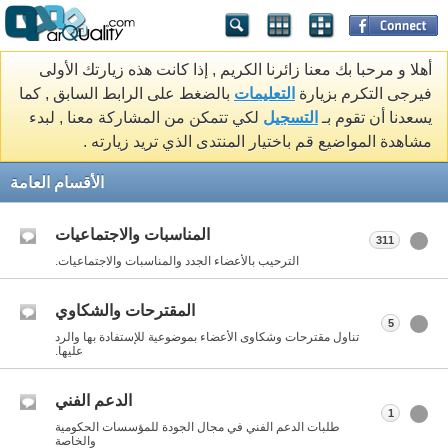
أهلا و مرحبا بك معنا زائرنا الكريم , إذا كانت هذه زيارتك الأولى
فيرجى التكرم بزيارة
التعليمات
بالضغط على الرابط السابق , كما
يسعدنا أن تقوم بـ
التسجيل
لكي تتمكن من المشاركة معنا , لبدء
مشاهدة المواضيع قم باختيار المنتدى الذي تريد زيارته .
الأقسام العامة
المناسبات والاجتماعيات
311
الترحيب بالأعضاء الجدد والمناسبات والاجتماعيات.
المقترحات والشكاوي
5
تناول مقترحات وشكاوى الأعضاء بموضوعية للإستفادة بها والرد
عليها.
الدعم الفني
1
طلبات الدعم الفني في مجال الجودة للمؤسسات الحكومية
والخاصة