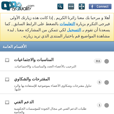
أهلا و مرحبا بك معنا زائرنا الكريم , إذا كانت هذه زيارتك الأولى
فيرجى التكرم بزيارة
التعليمات
بالضغط على الرابط السابق , كما
يسعدنا أن تقوم بـ
التسجيل
لكي تتمكن من المشاركة معنا , لبدء
مشاهدة المواضيع قم باختيار المنتدى الذي تريد زيارته .
الأقسام العامة
المناسبات والاجتماعيات
311
الترحيب بالأعضاء الجدد والمناسبات والاجتماعيات.
المقترحات والشكاوي
5
تناول مقترحات وشكاوى الأعضاء بموضوعية للإستفادة بها والرد
عليها.
الدعم الفني
1
طلبات الدعم الفني في مجال الجودة للمؤسسات الحكومية
والخاصة