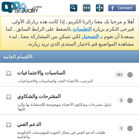
أهلا و مرحبا بك معنا زائرنا الكريم , إذا كانت هذه زيارتك الأولى
فيرجى التكرم بزيارة
التعليمات
بالضغط على الرابط السابق , كما
يسعدنا أن تقوم بـ
التسجيل
لكي تتمكن من المشاركة معنا , لبدء
مشاهدة المواضيع قم باختيار المنتدى الذي تريد زيارته .
الأقسام العامة
المناسبات والاجتماعيات
311
الترحيب بالأعضاء الجدد والمناسبات والاجتماعيات.
المقترحات والشكاوي
5
تناول مقترحات وشكاوى الأعضاء بموضوعية للإستفادة بها والرد
عليها.
الدعم الفني
1
طلبات الدعم الفني في مجال الجودة للمؤسسات الحكومية
والخاصة