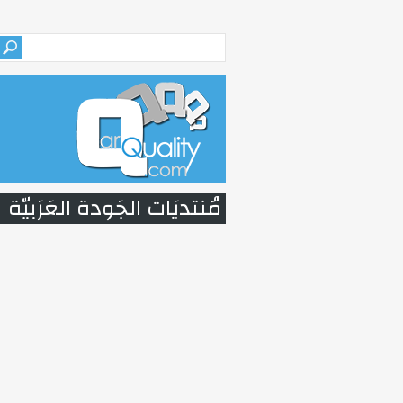
مُنتديَات الجَودة العَرَبيّة