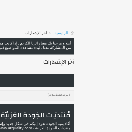
الرئيسية
آخر الإشعارات
أهلا و مرحبا بك معنا زائرنا الكريم , إذا كانت 
من المشاركة معنا , لبدء مشاهدة المواضيع قم با
آخر الإشعارات
لا يوجد نشاط مؤخراً
مُنتديَات الجَودة العَرَبيّة
أكاديمية الجودة تعود إليكم في شكل جديد وإ
منتديات الجودة العربية - www.arquality.com - ملتقى خبراء الجودة في الوطن العربي