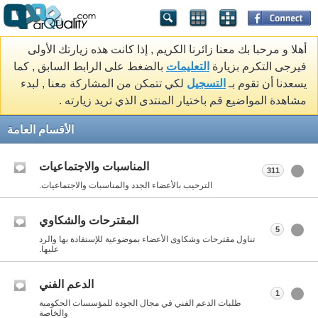
أهلا و مرحبا بك معنا زائرنا الكريم , إذا كانت هذه زيارتك الأولى
فيرجى التكرم بزيارة
التعليمات
بالضغط على الرابط السابق , كما
يسعدنا أن تقوم بـ
التسجيل
لكي تتمكن من المشاركة معنا , لبدء
مشاهدة المواضيع قم باختيار المنتدى الذي تريد زيارته .
الأقسام العامة
المناسبات والاجتماعيات
311
الترحيب بالأعضاء الجدد والمناسبات والاجتماعيات.
المقترحات والشكاوي
5
تناول مقترحات وشكاوى الأعضاء بموضوعية للإستفادة بها والرد
عليها.
الدعم الفني
1
طلبات الدعم الفني في مجال الجودة للمؤسسات الحكومية
والخاصة