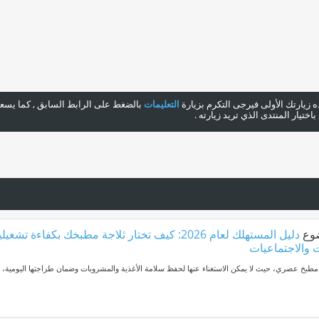
هذه زيارتك الأولى فيرجى التكرم بزيارة
التعليمات
بالضغط على الرابط السابق , كما يسعدن
ختيار المنتدى الذي تريد زيارته .
وع
دليل المستهلك لعام 2026: كيف تختار ثلاجة مطبخك بكفاءة ت
 والاجتماعيات
ي مطبخ عصري، حيث لا يمكن الاستغناء عنها لحفظ سلامة الأغذية والمشروبات وضمان طزاجتها اليومية، و