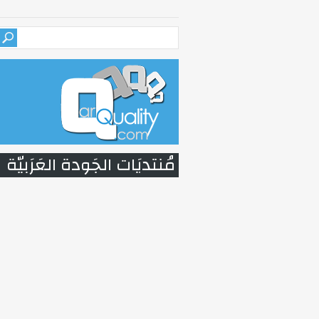
مُنتديَات الجَودة العَرَبيّة