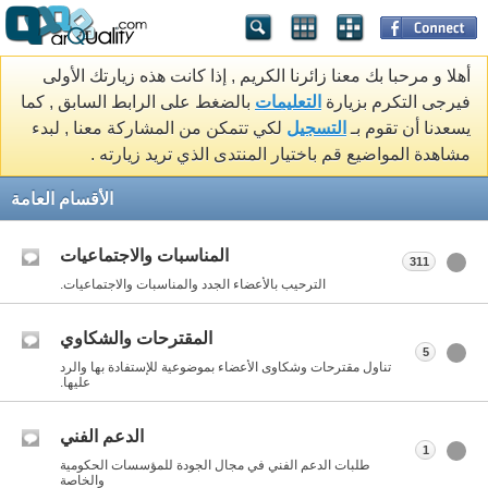
أهلا و مرحبا بك معنا زائرنا الكريم , إذا كانت هذه زيارتك الأولى
فيرجى التكرم بزيارة
التعليمات
بالضغط على الرابط السابق , كما
يسعدنا أن تقوم بـ
التسجيل
لكي تتمكن من المشاركة معنا , لبدء
مشاهدة المواضيع قم باختيار المنتدى الذي تريد زيارته .
الأقسام العامة
المناسبات والاجتماعيات
311
الترحيب بالأعضاء الجدد والمناسبات والاجتماعيات.
المقترحات والشكاوي
5
تناول مقترحات وشكاوى الأعضاء بموضوعية للإستفادة بها والرد
عليها.
الدعم الفني
1
طلبات الدعم الفني في مجال الجودة للمؤسسات الحكومية
والخاصة