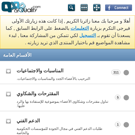
أهلا و مرحبا بك معنا زائرنا الكريم , إذا كانت هذه زيارتك الأولى
فيرجى التكرم بزيارة
التعليمات
بالضغط على الرابط السابق , كما
يسعدنا أن تقوم بـ
التسجيل
لكي تتمكن من المشاركة معنا , لبدء
مشاهدة المواضيع قم باختيار المنتدى الذي تريد زيارته .
الأقسام العامة
المناسبات والاجتماعيات
311
الترحيب بالأعضاء الجدد والمناسبات والاجتماعيات.
المقترحات والشكاوي
5
تناول مقترحات وشكاوى الأعضاء بموضوعية للإستفادة بها والرد
عليها.
الدعم الفني
1
طلبات الدعم الفني في مجال الجودة للمؤسسات الحكومية
والخاصة