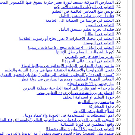
المدارس الاميركية تستعد لثورة تغيير جذرية يتفوق فيها الكمبيوتر المحم
التعليم في الولايات المتحدة الأمريكية
تونس تبلغ المعايير العالمية في التعليم
فنلندا‏..‏ تجربة تعليم تستحق التأمل
التعليم في فرنسا من الحضانة الى الجامعة
التعليم في الصين
فنلندا‏..‏ تجربة تعليم تستحق التأمل
التعليم في ايطاليا
التعليم في بلجيكا الاختبارات لا تقرر نجاح أو رسوب الطلاب!
التعليم في البوسنة
التعليم في اليابان: 4 ساعات تنجح.. 5 ساعات ترسب!
كوريا الشمالية.. المعلم بطل الإنتاج!
تقرير مراجعة خارجية بالبحرين
التعليم في الهند.. عالي الجودة!!
ما سر تفوق المدارس اليابانية الابتدائية عن مثيلاتها لدينا؟
تفعيل التكنولوجيا والاستفادة الحقيقية منها في وزارة التربية والتعليم
"ضمان الجودة" و"المجلس الثقافي البريطاني" يتعاونان لتحقيق التفوق 
المعايير المهنية للمعلمين ومديري المدارس في دولة قطر
بيل جيتس و 11 قاعده للنجاح
هام جدا -- اهم تقارير المراجعة الخارجية بمملكة البحرين
إهتمام عربي بأنشطة ضمان جودة التعليم بمصر
جودة التعليم او استدامة التخلف
مؤسسة زويل العالمية
دعوة للمشاركة
اصلاح التعليم في الكويت
اهم المصطلحات المستخدمة فى الجودة والاعتماد دوليا .
المؤتمر العربي الدولي لضمان جودة التعليم العالي"/جامعة الزرقاء الخا
واقع المعلمين في كوريا الشمالية
التعليم في الصين 215 مليون طالب فقط!!
صمود مثل الصعود؛ يحتاج لجنود وجهود ونقود أزمة "تويوتا والدروس الم