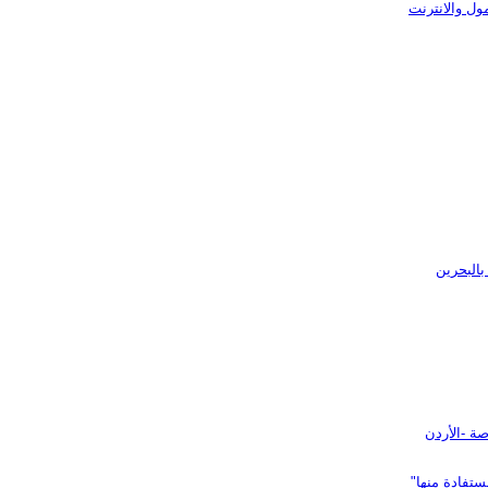
ول والانترنت
بالبحرين
صة -الأردن
ستفادة منها"