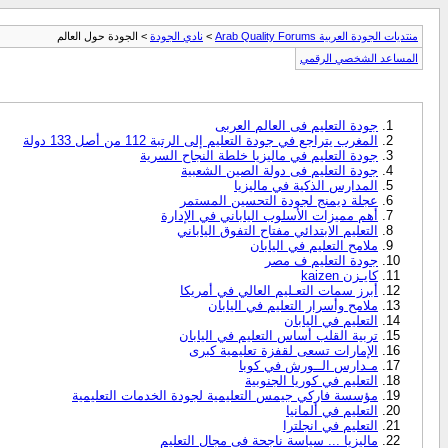
منتديات الجودة العربية Arab Quality Forums
>
نادي الجودة
> الجودة حول العالم
المساعد الشخصي الرقمي
جودة التعليم فى العالم العربى
المغرب يتراجع في جودة التعليم إلى الرتبة 112 من أصل 133 دولة
جودة التعليم في ماليزيا خلطة النجاح السرية
جودة التعليم فى دولة الصين الشعبية
المدارس الذكية في ماليزيا
عجلة ديمنج لجودة التحسين المستمر
أهم مميزات الأسلوب الياباني في الإدارة
التعليم الابتدائي مفتاح التفوق الياباني
ملامح التعليم في اليابان
جودة التعليم ف مصر
كايـزن kaizen
أبرز سمات التعـليم العالي في أمريكا
ملامح وأسرار التعليم في اليابان
التعليم في اليابان
تربية القلب أساس التعليم في اليابان
الإمارات تسعى لقفزة تعليمية كبرى
مـدارس الــورش في كوبا
التعليم في كوريا الجنوبية
مؤسسة فاركي جيمس التعليمية لجودة الخدمات التعليمية
التعليم في ألمانيا
التعليم في انجلترا
ماليزيا ... سياسة ناجحة فى مجال التعليم