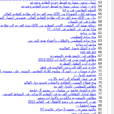
عمان تدشن مشاريع لضبط جودة التعليم وتحديثه
تابع -- عمان تدشن مشاريع لضبط جودة التعليم وتحديثه
السلم التعليمي في تركيا
مسابقة كتاب الشهداء من الأكاديمية العربية البريطانية للتعليم العالي
بيان من الأكاديمية العربية البريطانية للتعليم العالي بخصوص انتصار الثور
نظرة في اوزبكستان
رسالة تهنئة إلى الشعب الليبي العظيم من الأكاديمية العربية البريطانية ل
ماذا تعرف عن التعليم في اليابان ؟؟
تقارير دولية
منح دولية للمعلمين
منح دولية للمعلمين والطلاب وأعضاء هيئة التدريس
مؤتمرات دولية
جائزة الملك فيصل العالمية
yes we act
وظائف فى جامعة طيبة بالسعودية
وظائف للمدرسين فى الإمارات 2012-2013
جائزة أدب الطفل القطرية
جائزة عبد الله الدرويش العالمية فى قطر
جائزة حمدان بن راشد آل مكتوم للأداء التعليمى المتميز على مستوى ا
عواصم الدول ---
فرص عمل للعمالة الزراعية بالأردن
منح قطاع الشئون الثقافية والبعثات لجميع دول العالم
وظائف للمعلمين بالدول العربية
جائزة الشيخ خليفة بن سلمان بن محمد آل خليفة
خطة لتبادل الثقافات العربية فى التعليم الابتدائى فى النشاط الصيفى
وظائف بالسعودية والكويت والامارات ومصر
تقرير اليونسيف عن وضع الأطفال فى العالم 2012
مهما اختلفنا ---
عالمة مصرية .. تحصد 5 جوائز عالمية !!!!
لمن يهمة أمر مصر