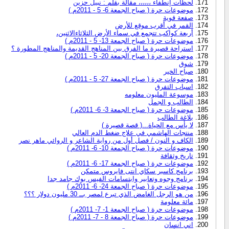
لحظات إنطفاء ،،،،،، مقالة بقلم : نبيل حزين
موضوعات حرة ( صباح الجمعة 6- 5 - 2011م )
صفعة قوية
القمر في أقرب موقع للأرض
أربعة كواكب تتجمع في سماء الأرض الثلاثاءالاثنين،
موضوعات حرة ( صباح الجمعة 13- 5 - 2011م )
استراحة قصيرة ما الفرق بين المناهج القديمة والمناهج المطورة ؟
موضوعات حرة ( صباح الجمعة 20- 5 - 2011م )
شوق
صباح الخير
موضوعات حرة ( صباح الجمعة 27- 5 - 2011م )
اسباب التفرق
موسوعة المليون معلومه
الطالب و الجمل
موضوعات حرة ( صباح الجمعة 3- 6- 2011م )
بلاغة الطالب
لا يأس مع الحياة...( قصة قصيرة )
منتجات الهاشمي في علاج ضغط الدم العالي
الكاف و النون / فصل أول من رواية الشاعر و الروائي ماهر نصر
موضوعات حرة ( صباح الجمعة 10- 6- 2011م )
تاريخ وثقافة
موضوعات حرة ( صباح الجمعة 17- 6- 2011م )
برنامج كاسبر سكاي انتى فايروس متمكن
برنامج وجوه وتعابير وابتسامات الفيس بوك جامد جدا
موضوعات حرة ( صباح الجمعة 24- 6- 2011م )
من هو الرجل الغامض الذي تبرع لمصر بــ 30 مليون دولار ؟؟؟
مائة معلومة
موضوعات حرة ( صباح الجمعة 1- 7- 2011م )
موضوعات حرة ( صباح الجمعة 8 - 7- 2011م )
اني انسان