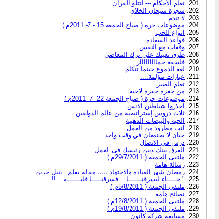
تعلم الأحكام --- لتتلو القرآن
شجرة سبحان الخلاق
لا تندم
موضوعات حرة ( صباح الجمعة 15 - 7- 2011م )
انواع للحب
قواعد السعادة
وقفات مع النفس
طرق تعينك على ترك المعاصى
فلسفة حمااااااااار
لغة الدموع حينما تتكلم
عبارات مؤلمة....
تعلم الصبر...
من حفرة حفرة لاخيه
موضوعات حرة ( صباح الجمعة 22- 7- 2011م )
احذروا شياطين الانس
ثلاث دروس إستراتيجية من عالم الدولفين
الحيه والبيضات الذهبية
انت مطرود من العمل
حبان لا يجتمعان في وقت واحد :
درس فى الاتصال
الفرق بينك وبين رئيسك في العمل
ملتقى الجمعة ( 29/7/2011م )
رسالة هامة
رمضان شهر العبادة والاجتهاد ،،،،، مقالة بقلم : بنيل حزين
" جـــــاء ليسرقنـــــــا .. فسرقنـــــا قلبـــــــه ...!!
ملتقى الجمعة ( 5/8/2011م )
نصائح هامة
ملتقى الجمعة ( 12/8/2011م )
ملتقى الجمعة ( 19/8/2011م )
مسابقة شركة كانون