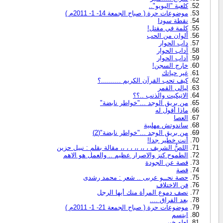
كلعبة "اليويو"..
موضوعات حرة ( صباح الجمعة 14- 1- 2011م )
نقطة سودا
كلمة في مقتل!
ألوان من الحب
داب الحوار
آداب الحوار
آداب الحوار
خارج السجن!
غير حياتك
كيف تحب القرآن الكريم ..........؟
ليالى القمر
الاتيكيت والذنب ..؟؟
من بريق الوجد ..."خواطر نابضة"
ماذا أقول له
العصا
ساندوتش مهلبية
من بريق الوجد ..."خواطر نابضة"(2)
أنت خطير جدا!
اللصُّ الشريف ، ،، ،، ، ، ،، مقالة بقلم : نبيل حزين
الطموح كنز والاصرار عظيم .. والعمل هو الاهم
قصة عن الجودة
قصة
حصة نحــو عربى .. شعر : محمد رشدى
فن الاختلاف
نصف دموع المرأة منك أيها الرجل
بعد الفراق ....
موضوعات حرة ( صباح الجمعة 21- 1- 2011م )
ابتسم
لعله خير