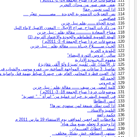
موضوعات حرة ( صباح الجمعة 24- 2- 2011م )
بعض بعض صور من ميدان التحرير
اذا كنت تحبني..حقا!
نص التعديلات الدستورية الجديدة ... مصــــــــر تتغيّر ....
قصاقيص..
عودة الحياة ،،،،،، بقلم نبيل حزين
من ذكريات المدرّج..صراع الأجيال -- المعدن الاصيل لابناء النيل
مفتاح السعادة ،،،،،،،،،،،، مقالة بقلم : نبيل حزين
الهيئة القومية للطماطم والجودة والاعتماد التربوي (1)
موضوعات حرة ( صباح الجمعة 4- 3- 2011م )
الحـبُّ ســــــلاحُ حيــاة ،،،،،، مقالة بقلم : نبيل حزين
البلونة و الحرية
سالي "عروس الثورة البيضاء"
مفهوم الــجــودة الإدارية
بَلِ الْأِنْسَانُ عَلَى نَفْسِهِ بَصِيرَةٌ وَلَوْ أَلْقَى مَعَاذِيرَهُ
تفاصيل 3 ساعات من المواجهة الساخنة بين عمرو موسى والشباب فى ساقية الصاوى
اول الغيث قطرة المحامى العام يقرر حبس3 ضباط بتهمة قتل وإصابة متظاهرين بالإسكندرية
الحمد لله
لو خيروني
كلمة أمضى من سيف ،،،،،، مقالة بقلم : نبيل حزين
موضوعات حرة ( صباح الجمعة 18- 3- 2011م )
في التنمية البشرية..خبرات عملية من" امرأة ".." عصرية"
كيس البطاطا
اذا كنت تملك شمعة لمن ستهدي نورها؟
التلميذ والاستاذ...
حكمة رائعة
ملاحظات المراجعين لمواقف يوم الاستفتاء 19 مارس 2011 م
اذا وجدته لا تجعله يضيع منك هباء"
آسفة... أخطأتُ العنــــوان .
بمنتهى البساطه..عش بشكل مختلف...