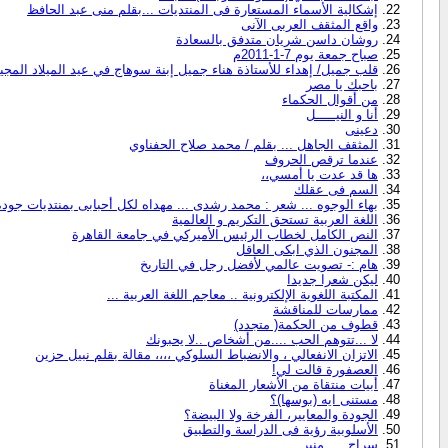
إشكالية الأسماء المستعارة فى المنتديات ...بقلم منى عبد الحافظ
واقع المثقف العربى الآنى
روشان داسن شريان متدفق بالسعادة
صباح جمعة يوم 7-1-2011م
قلب جميل/ إهداء للأستاذة هناء جميل إبنة سوهاج في عيد الميلاد المجي
باحبك يا مصر
من أقوال الحكماء
أنا و النيـــــل
دعينى
المثقف الجاهل ... بقلم / محمد صلاح الحفناوي
عندما ترقص الحروف
ها قد عدت يا أمسي،،
السم فى عقلك
بهاء الوجوه ... شعر : محمد رشدى ... مهداه لكل أحبابى بمنتديات جودة 
اللغة العربية تستحق التكريم و العالمية
النص الكامل لخطاب الرئيس الأميركي في جامعة القاهرة
المجنون الذي ابكى العاقل
هام :- تصويت عالمي لأفضل رجل في التاريخ
ليكن شعرا جديدا
المكتبة اللغوية الإلكترونية .. معاجم اللغة العربية ...
ممارسات للمناقشة
قطوف من الحكمة( متجدد)
لا ...تتوهم الحب ....من أشخاص ..لا يحبونك
الاتزان الانفعالي ، والانضباط السلوكي ،،،، مقالة بقلم نبيل حزين
العصفورة قالت لي!
أبيات منتقاة من الأشعار المغناة
مستنى ايه (بوسها)؟
الجودة والمعايير، الفرخة ولا البيضة؟
الأسلوبية رؤية فى الدراسة والتطبيق
سراج .....منير