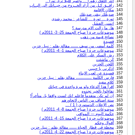
انثر خلفك زهورا ... واصبر قليلا ترى نورا ..
رافــق كـل من أراد الخــروج من حيــاتك إلى البــاب
مكان الإقامه
صديقُك يبقى صديقَك
ثورة ... ثورة ... للشاعر : محمد رشدى
انسى الفشل
هل ما زالت الام مدرسة ؟
موضوعات حرة ( صباح الجمعة 25- 3- 2011م )
نصائح قيمة من ذهب
قصيدة
كلمة أمضى من سيف ،،،،،، مقالة بقلم : نبيل حزين
موضوعات حرة ( صباح الجمعة 1- 4- 2011م )
رش السكر على الكلام
كن ماشئت
اللحن الحزين
اذكرني يا حبيبي
قصيدة عن لعب الابناء
فارس الكلمة ،،،،،،،،،،،،، مقالة بقلم : نبيل حزين
كلام مفيد
اقرأ هذا الدعاء ولو مرة واحدة في حياتك
تفاءلوا بالخير تجدوه
إن لم تكن متقدماً فاعلم انك لست واقفا بل متأخراً!
ستة اصناف من الناس لاتحاورهم
نص الإعلان الدستوري ( 1 ) ...
موضوعات حرة ( صباح الجمعة 8- 4- 2011م )
حكمة اليوم --- الموافى
موضوعات حرة ( صباح الجمعة 15- 4- 2011م )
أقوال وحكم
محطة في قطار الحياة ،،،،،، مقالة بقلم : نبيل حزين
موضوعات حرة ( صباح الجمعة 22- 4- 2011م )