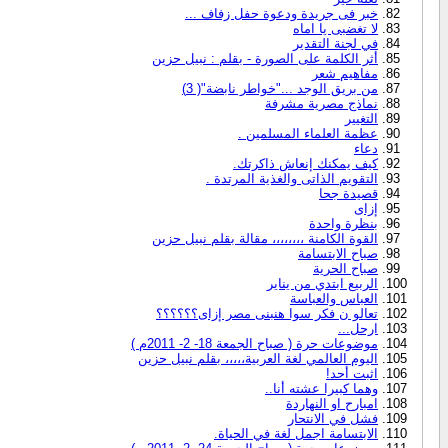
خبر فى جريدة ودعوة حفل زفاف ...
لا تغضبى يا اماه
في لجنة التقدير
أثر الكلمة على الصورة - بقلم : نبيل حزين
مفاهيم شعر
من بريق الوجد ..."خواطر نابضة"( 3)
نماذج مصرية مشرفة
التغيير
عظمة العلماء المسلمين .
دعاء
كيف يمكنك إنعاش ذاكرتك.
التقويم الذاتى والغذية المرتدة .
قصيدة جحا
إزاى
بنظرة واحدة
القوة الكامنة ،،،،،،،، مقالة بقلم نبيل حزين
صباح الابتسامة
صباح الحرية
الربيع ابتدي من يناير
العباس والعباسة
تعالو ن فكر سوا هنبنى مصر إزاى؟؟؟؟؟؟
ارحل...
موضوعات حرة ( صباح الجمعة 18- 2- 2011م )
اليوم العالمي لغة العربية،،،،، بقلم نبيل حزين
اثبت أحد!
وهما كبيرا عشته أنا..
امبارح او النهاردة
فشل في الانتحار
الابتسامة اجمل لغة في الحياة.