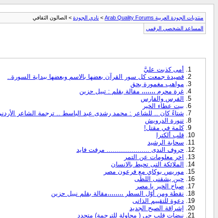
منتديات الجودة العربية Arab Quality Forums
>
نادي الجودة
> الصالون الثقافي
المساعد الشخصي الرقمي
أمى كذبت عليَّ
قصيدة جمعت كل سور القرآن بعضها بالاسم وبعضها ببداية السورة..
مواهب مغمورة بحق
غرة محرم ،،،،،،، مقالة بقلم : تبيل حزين
الفرس والفارس
بيت عطاء الخير
شتاءً كان .. للشاعر : محمد رشدى عبد الباسط .. ترجمة الشاعر الأردنى
تنورة الدرويش
كلمة في مقتل!
قلب ألكترا
سحابة الرشيد
حروف الندى ...................... مرفت فايد
اخر معلومات عن التمر
الملائكة التى تحيط بالانسان
موريس بوكاي مع فرعون مصر
حين يشقنى اللظى
صباح الخير يا مصر
نقطة ومن أوّل السطر ،،،،،،،،مقالة بقلم نبيل حزين
دعوة للتقييم الذاتى
إشراقة الصبح الجديد
نبضات قلب حي ( محاولة للترجمة) متجدد