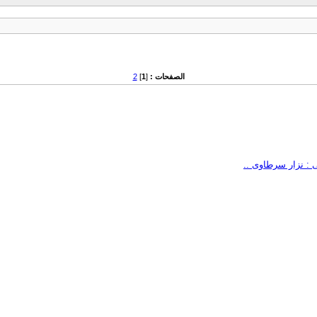
الصفحات :
[
1
]
2
 : نزار سرطاوى ..