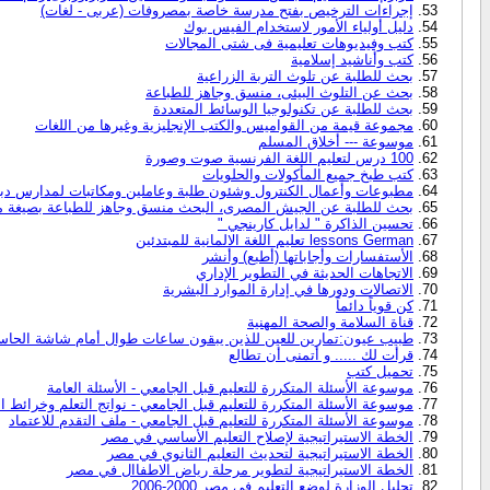
إجراءات الترخيص بفتح مدرسة خاصة بمصروفات (عربى - لغات)
دليل أولياء الأمور لاستخدام الفيس بوك
كتب وفيديوهات تعليمية فى شتى المجالات
كتب وأناشيد إسلامية
بحث للطلبة عن تلوث التربة الزراعية
بحث عن التلوث البيئى، منسق وجاهز للطباعة
بحث للطلبة عن تكنولوجيا الوسائط المتعددة
مجموعة قيمة من القواميس والكتب الإنجليزية وغيرها من اللغات
موسوعة --- أخلاق المسلم
100 درس لتعليم اللغة الفرنسية صوت وصورة
كتب طبخ جميع المأكولات والحلويات
مطبوعات وأعمال الكنترول وشئون طلبة وعاملين ومكاتبات لمدارس دبل
بحث للطلبة عن الجيش المصرى، البحث منسق وجاهز للطباعة بصيغة م
تحسين الذاكرة " لدايل كارينجي "
lessons German تعليم اللغة الالمانية للمبتدئين
الأستفسارات وأجاباتها (أطبع) وأنشر
الاتجاهات الحديثة في التطوير الإداري
الاتصالات ودورها في إدارة الموارد البشرية
كن قوياً دائماً
قناة السلامة والصحة المهنية
طبيب عيون:تمارين للعين للذين يبقون ساعات طوال أمام شاشة الحاس
قرأت لك ..... و أتمنى أن تطالع
تحميل كتب
موسوعة الأسئلة المتكررة للتعليم قبل الجامعي - الأسئلة العامة
موسوعة الأسئلة المتكررة للتعليم قبل الجامعي - نواتج التعلم وخرائط ا
موسوعة الأسئلة المتكررة للتعليم قبل الجامعي - ملف التقدم للاعتماد
الخطة الاستيراتيجية لإصلاح التعليم الأساسي في مصر
الخطة الاستيراتيجية لتحديث التعليم الثانوي في مصر
الخطة الاستيراتيجية لتطوير مرحلة رياض الاطفاال في مصر
تحليل الوزارة لوضع التعليم في مصر 2000-2006