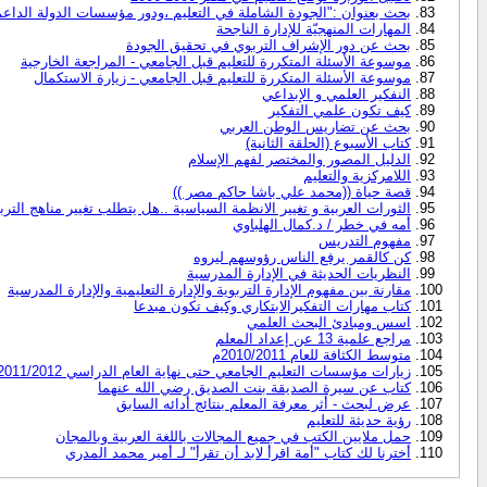
بحث بعنوان :"الجودة الشاملة في التعليم ،ودور مؤسسات الدولة الداعم
المهارات المنهجيّة للإدارة الناجحة
بحث عن دور الإشراف التربوي في تحقيق الجودة
موسوعة الأسئلة المتكررة للتعليم قبل الجامعي - المراجعة الخارجية
موسوعة الأسئلة المتكررة للتعليم قبل الجامعي - زيارة الاستكمال
النفكير العلمي و الإبداعي
كيف تكون علمي التفكير
بحث عن تضاريس الوطن العربي
كتاب الأسبوع (الحلقة الثانية)
الدليل المصور والمختصر لفهم الإسلام
اللامركزية والتعليم
قصة حياة ((محمد علي باشا حاكم مصر ))
الثورات العربية و تغيير الانظمة السياسية ..هل يتطلب تغيير مناهج التربية
أمه في خطر / د.كمال الهلباوي
مفهوم التدريس
كن كالقمر يرفع الناس رؤوسهم ليروه
النظريات الحديثة في الإدارة المدرسية
مقارنة بين مفهوم الإدارة التربوية والإدارة التعليمية والإدارة المدرسية
كتاب مهارات التفكيرالابتكاري وكيف تكون مبدعا
اسس ومبادئ البحث العلمي
مراجع علمية 13 عن إعداد المعلم
متوسط الكثافة للعام 2010/2011م
زيارات مؤسسات التعليم الجامعي حتى نهاية العام الدراسي 2011/2012 ، أمة في خطر
كتاب عن سيرة الصديقة بنت الصديق رضي الله عنهما
عرض لبحث - أثر معرفة المعلم بنتائج أدائه السابق
رؤية حديثة للتعليم
حمل ملايين الكتب في جميع المجالات باللغة العربية وبالمجان
أخترنا لك كتاب "أمة اقرأ لابد أن تقرأ" لـ أمير محمد المدري