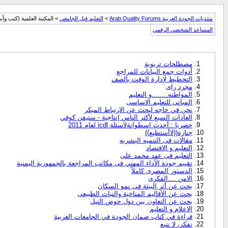
منتديات الجودة العربية Arab Quality Forums
>
التعليم قبل الجامعي
> المكتبة العلمية (كتب وأب
المساعد الشخصي الرقمي
مصطلحات تربوية
أدوات جمع البيانات للمراجع
التخطيط لإدارة الوقت بالصف
مجرد راى
المواطنه........و التعليم
المبانى للتعليم الاساسى
نحن في حاجه لبحث عن الارتباط المبكر
العادات السبع لأكثر الناس إنتاجية - ستيفن كوفي
حصريا ::أحدث اسطوانةلاسئلة icdl لعام 2011
جنازة((لاأستطيع))
مقالات فى التنميه البشريه
التعليم و الاقتصاد
التعليم فى عهد محمد على
تقييم جودة الأداء المهني فى مكاتب المراجعة بالجمهورية اليمنية
الدستور المصرى كاملاً
الامن ....الفكرى
بحث عن أثر البيئة فى نمو السكان
بحث عن الأقاليم المناخية والنبات الطبيعى
بحث عن التعاون بين دول حوض النيل
الاعلام و التعليم
قراءة في كتاب ضمان الجودة في الجامعات العربية
نفكر، لا نتبع