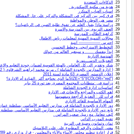
الذكاءات المتعددة
هدية من مكتبة الاسكندرية .
اسباب الغياب المتكرر
فرق كبير بين التركيز في المشكلة والتركيز على حل المشكلة
مصر هى الوطن والمواطنة
دراسة:ماذا يقول العلم عن تفوق طلبة الصين في الرياضيات؟
العنف التربوى بين المدرسة والاسرة
كراهية الطالب للمدرسة
مجالات التنمية المهنية لمعلمات رياض الاطفال
احترس ------------------ انتبة
التخطيط الاستراتيجى وخطط التحسين
ابدأ بنفسك ....... و سيتغير العالم من حولك
الهندسة الادارية
التعديلات الدســــتورية
شكر وتقدير الى كل العاملين بالهيئة القومية لضمان جودة التعليم والاعت
( إدارة المدارس بالجودة الشاملة ) ـ مريم محمد إبراهيم الشرقاوي ( 2002) كتاب ـ نشر: م
اعلان الدستور المصرى 63 مادة لسنة 2011
SIZE="5"][COLOR="red"]ما الذي نحتاجه أكثر..القيادة أم الإدارة؟
دراسة فى :متطلبات المجتمع المصرى بعد ثورة 25 يناير
اساسيات ادارة الجودة الشاملة
اهم الكتب والمراجع والابحاث فى الادارة
قرأت لك : التغذية الراجعة ومفهومها
المهام الأساسية للقائد الإداري
دور الإدارة بالجودة الشاملة في مدارس التعليم الأساسي بسلطنة عمان
تابع -دور الإدارة بالجودة الشاملة في مدارس التعليم الأساسي بسلطنة
كيف تتعامل مع زميل صعب المراس .
تقنية المدرب الذاتي
ثمان وثمانون وصية في التربية
معنى المثلث والرقم المطبوع على علب البلاستيك
قرار إعادة تنظيم مجلس الأمناء والآباء والمعلمين - قرار وزارى رقم 289 بتاريخ 24-8-2011