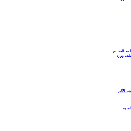
وم الصنايع
لف وورد
ب الآلي
لمنهج