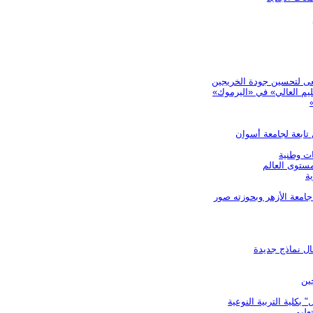
ليم العالي» في «اليرموك»
تابعة لجامعة أسوان
ة
جامعة الأزهر وبحوزته صور
ين
كلية التربية النوعية
عليم