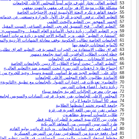
التعليم العالى تختار أشرف حاتم أميناً للمجلس الأعلى للجامعات
مشكلة طلاب مدينة الأزهر بدأت في مقهي وانتهت بمقهي
جامعة القاهرة تكرم البعثة الأوليمبية لذوي الاحتياجات الخاصة
التعليم العالى ترفض التجديد للرجل الأول بالوزارة وتستغنى عن خدماته
الجسر المهجور بين التعليم والبحث العلمى
"التعليم العالى": فتح التنسيق لخريجى التعليم الصناعى السبت المقبل
وزير التعليم العالي: زيادة دخول الأساتذة العام المقبل.. و«السنوسي
"استشارى التعليم" يلتقى وزير المالية الأحد لتحديد زيادة مرتبات أعضاء
الجامعات الخاصة تطالب الحكومة بوقف معادلة الشهادات الأردنية والمعا
26مايو امتحانات جامعة بنها
العراق تطلب الاستفادة من الخبرات المصرية فى التعليم العراق تطلب 
خطة لجذب الطلاب الوافدين للدراسة بجامعة دمنهور
مواعيد الامتحانات .. مشكلة في الجامعات
"التعليم العالى" تبحث أوضاع الطلاب الأردنيين بالجامعات الخاصة
اجتماع طارئ لـ«هيئات التدريس» لبحث التصعيد ضد «التعليم العالى»
خالد على: التعليم الجيد شرط أساسى للتنمية وسبيل وحيد للخروج من ا
الأساتذة يطالبون بإلغاء المجلس الأعلي للجامعات
«التعليم»: تعديلات فى اختبارات القبول بالجامعات مع تطبيق «الثانوية» 
زيادة دخول أعضاء هيئات التدريس
مهرجان معرض الجاليات العربية بجامعة سيناء
المجلس الأعلى للجامعات يقرر تحويل فرعى السادات والسويس لجامعت
سفر 50 أستاذا جامعيا لايران
جامعة الفيوم تختتم أنشطتها الطلابية
حماس تقرر تدريس اللغة العبرية فى غزة
طلاب حاسبات أسيوط يتظاهرون
تعاون بين الأكاديمية المصرية للطيران وكلية قطر
طرد المدرسين الصينيين من المعاهد الأمريكية
لم أخطئ في حق أساتذة الجامعات ..وزيادة الرواتب يوليو القادم
قبول دفعة جديدة من المتطوعين بمدارس التمريض العسكرية
مخطط استبعاد المعيدين والمدرسين المساعدين في قانون تنظيم الجام