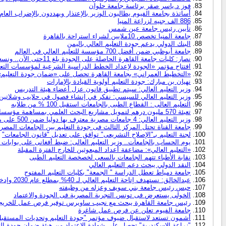
فوز د.ياسر صقر برئاسة جامعة حلوان
أساتذة بجامعة الفيوم يطالبون الوزير بالإعتذار ويهددون بالإضراب العام
886 الف جنيه لزراعة المنيا
تأبين رئيس جامعة عين شمس
جامعة المنيا تخصص 10ملايين لشراء استراحة بالقاهرة
البنك الدولي يدعم جودة التعليم العالي باليمن
جامعة أبوظبي ضمن أفضل 700 مؤسسة للتعليم العالي في العالم
نصار: كليات جامعة القاهرة الحاصلة على الجودة بلغ 11حتى الآن.. ونسعى لتحسين جودة الخريجين
افتتاح مؤتمر «الجودة لإعداد الخطط الدراسية الشرعية لمؤسسات التع
«التخطيط العمراني» بجامعة القاهرة تحصل على «ضمان جودة التعليم»
نهيان بن مبارك: جودة التعليم أولوية القيادة بالإمارات
وزير التعليم العالي: سيتم تطبيق قانون عزل أعضاء هيئة التدريس
وزير التعليم العالي للسيسي: نفكر في إنشاء فصول في حلايب وشلاتين 
التعليم العالى : القطاع الطبى بالجامعات استقبل 100 % من طلابه
تعبئة 570 مليون درهم لتمويل مشاريع البحث العلمي بمساهمة مؤسسات وطنية
وزير التعليم العالي: 4 جامعات مصرية معترف بها دوليا ضمن 500 على مستوى العالم
جامعة القناة تحتل المركز الثالث فى جودة التعليم بين الجامعات المصري
لجنة التعليم بـ"الإصلاح التشريعى" توافق على تعديل "قانون الجامعات"
يوم الحساب بالجامعات.. وزير التعليم العالى: ضبط أفغانى على بوابات 
«التعليم العالي»: مضاعفة أعداد المبعوثين للخارج الفترة المقبلة
نقابة الأطباء تتهم الجامعات بالسعى لخصخصة التعليم الطبى
النقد الدولي يبحث دعم التعليم العالي
جامعة دمياط تعطل الدراسة " الجمعة" بكليات التعليم المفتوح
عبدالخالق: نستهدف إتاحة التعليم العالي لـ 40% بمطلع عام 2030 وإدخال نماذج جديدة
حبس رئيس جامعة بني سويف وعزله من وظيفته
الخولى يستعرض فى تونس التجربة المصرية فى الجودة والاعتماد
رئيس جامعة القاهرة يبحث مع نجيب ساويرس توفير فرص عمل للخريج
جامعة الفيوم تعلن عن فرص عمل شاغرة
أشمون تستعد لاستقبال ضيوف مؤتمر "جودة التعليم وتحديات المستقبل" ب
"زراعة الإسكندرية" تحصل على شهادة الاعتماد من هيئة ضمان جودة الت