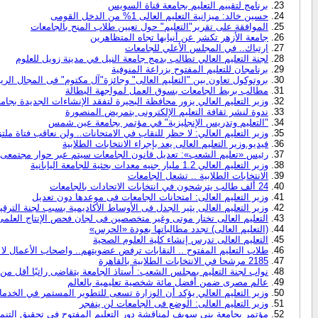
برنامج لتقييم التعليم بجامعة قناة السويس
حسين خالد: ميزانية التعليم العالى 1% من الدخل القومى
الموافقة على تقرير"التعليم" حول تعيين طلاب المنح بالجامعات
جامعة الأزهر تكشر عن أنيابها تجاه المتظاهرين
ارتباك.. في المجلس الأعلي للجامعات
لجنة التعليم العالي تطالب بدمج جامعة النيل في مدينة زويل للعلوم
برنامجان للتعليم المفتوح بزراعة المنوفية
بروتوكول تعاون بين "التعليم العالى" وجائزة"آل مكتوم" فى المجال الر
مطالب بربط الجامعات بسوق العمل لمواجهة البطالة
وزير التعليم العالي يزور محافظة البحيرة لتفقد الإنشاءات الجديدة بجام
ندوة لنشر ثقافة التعليم الإلكترونى بتمريض المنصورة
"التعليم وتدريس الإنجليزية" في مؤتمر بجامعة عين شمس
وزير التعليم العالي: لا حظر للنقاب في الامتحانات.. ولن نعاقب فتاة ملت
فيديو.وزير التعليم العالى يعد بإجراء الانتخابات الطلابية
رئيس «تعليم الشعب»: تعديل قانون الجامعات سيتم عبر حوار مجتمعى
وزير التعليم العالي ‏1.2‏ مليار جنيه معدات بحثية للجامعة اليابانية
الانتخابات الطلابية .. تشعل الجامعات
24‏ ألف طالب يترشحون في انتخابات الاتحادات بالجامعات
وزير التعليم العالى: امتحانات الجامعات فى موعدها دون تعديل
وزير التعليم العالى يثير الجدل فى الأوساط الأكاديمية بسبب لجنة الترقي
التعليم العالى تختار موتى وغير متخصصين فى لجان فحص الإنتاج العلمى
(التعليم العالى) تجدد مطالباتها بعودة «الحرس»
التعليم العالى تدرس إنشاء كلية العلوم الصحية
طلاب التعليم المفتوح .. النقابات ترفض عضويتهم.. واصحاب الأعمال لا 
2185 مرشحا في الانتخابات الطلابية بالقاهرة
نواب لجنة التعليم بمجلس الشعب: أستاذ الجامعة يتقاضى راتبًا أقل من 
عالم مصرى ضمن أفضل مائة شخصية تعليمية بالعالم
وزير التعليم العالي يؤكد أن الوزارة تسعى للتطوير المستمر في الخدما
وزير التعليم العالى: الوضع فى الجامعات لن ينفجر
مؤتمر بجامعة بنى سويف لمناقشة دور التعليم المفتوح فى تحقيق التنمي