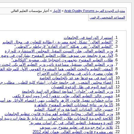
منتديات الجودة العربية Arab Quality Forums
>
الأخبار
> أخبار مؤسسات التعليم العالي
المساعد الشخصي الرقمي
استمرار الدراسة فى الجامعات
"التعليم العالى" تشكل لجنة مصرية - إيطالية للتعاون فى مجال التعليم
"التعليم العالى" تقرر هيكلة "إعداد القادة" لارتباطه بـ"الوطنى"
وزير التعليم العالى يعلن السبت المقبل المجلس الاستشارى للوزارة
لأول مرة بجامعة بني سويف: طلاب التعليم المفتوح يشاركون في وضع ج
طلاب التعليم المفتوح يتجمهرون احتجاجا على صعوبة "التكاليف"
وزير التعليم العالي يستقبل مساعدة نائب وزير التعليم الأمريكي لبحث س
المفتي:التعليم والبحث العلمي هما المشروع القومي الأول للمرحلة القا
تعاون مصرى يابانى فى مجالات براءات الاختراع
الدراسة في موعدها بعد غد بالجامعات الخاصة
أعضاء مجلس الشعب.. في جامعة حلوان: إنشاء كلية للطب.. مطلب جم
الدراسة اليوم في ظل الدعوة للعصيان
وزير التعليم فى "حلوان" لمتابعة انتظام الدراسة بالجامعة
حسين خالد: التعليم العالى يعانى تدهوراً كبيراً وميزانيته لا تكفى
بدأت خطوات تفعيل قانون الأزهر والطيب ينهي اعتصام الأوائل بعد أس
15 مارس نتائج امتحانات التعليم المفتوح بالقاهرة
حسين خالد: القيادات السابقة وراء إفشال التعليم
وزير التعليم العالي: مجانية التعليم أهم مبادئ قانون تنظيم الجامعات
اللائحة الجديدة لانتخابات طلاب الجامعات .. الدعاية بلا شعارات دينية أو
الثورة ومستقبل التعليم العالي في "كراسات مصرية"
ثلاثة برامج جديدة فى تعليم مفتوح بنى سويف
نص مشروع قانون التعليم العالي بعمان لعام 2012