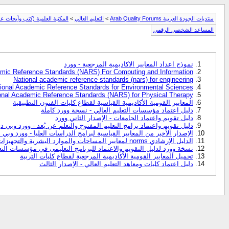
منتديات الجودة العربية Arab Quality Forums
>
التعليم العالي
>
المكتبة العلمية (كتب وأبحاث عل
المساعد الشخصي الرقمي
نموذج اعداد المعايير الاكاديمية المرجعية - وورد
emic Reference Standards (NARS) For Computing and Information
National academic reference standards (nars) for engineering
ional Academic Reference Standards for Environmental Sciences
onal Academic Reference Standards (NARS) for Physical Therapy
المعايير القومية الأكاديمية القياسية لقطاع كليات الفنون التطبيقية
دليل اعتماد مؤسسات التعليم العالي - نسخة وورد كاملة
دليل تقويم واعتماد الجامعات - الإصدار الثاني وورد
دليل تقويم واعتماد برامج التعليم المفتوح والتعلم عن بُعد - وورد وبي 
الإصدار الأخير من المعايير القياسية لبرامج الدراسات العليا - وورد وبي
الدليل الإرشادي norms لمعايير المساحات والموارد البشرية والتجهيزات والمواصفات
نسخة وورد لدليل التقويم والاعتماد للبرنامج التعليمى في مؤسسات التعل
تحميل المعايير القومية الأكاديمية المرجعية لقطاع كليات التربية
دليل اعتماد كليات ومعاهد التعليم العالي - الإصدار الثالث