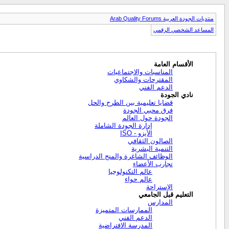
منتديات الجودة العربية Arab Quality Forums
المساعد الشخصي الرقمي
الأقسام العامة
المناسبات والاجتماعيات
المقترحات والشكاوي
الدعم الفني
نادي الجودة
قضايا تعليمية بين الطرح والحل
فرق محبي الجودة
الجودة حول العالم
إدارة الجودة الشاملة
الأيزو - ISO
الصالون الثقافي
التنمية البشرية
الوظائف الشاغرة والمنح الدراسية
تجارب الأعضاء
عالم التكنولوجيا
عالم حواء
الإستراحة
التعليم قبل الجامعي
المدارس
الممارسات المتميزة
الدعم الفني
المدرسة الافتراضية