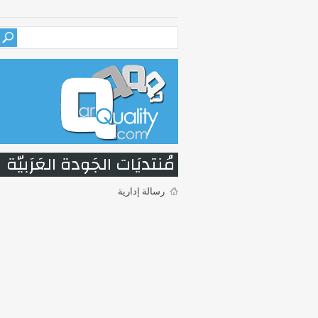
مُنتديَات الجَودة العَرَبيّة
رسالة إدارية