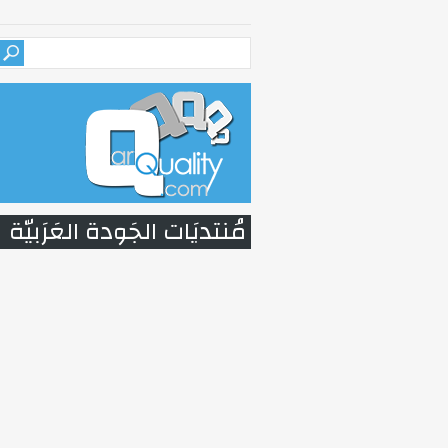
مُنتديَات الجَودة العَرَبيّة