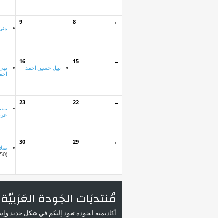
9
8
←
منى
16
15
←
نبيل حسين احمد
نهى
أحم
23
22
←
نيف
عرن
30
29
←
صلا
(50)
مُنتديَات الجَودة العَرَبيّة
أكاديمية الجودة تعود إليكم في شكل جديد وإ