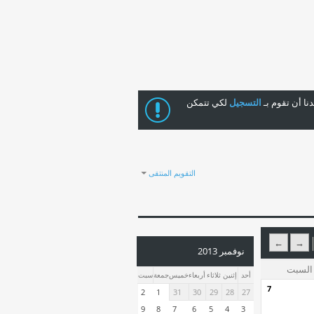
ا أن تقوم بـ
التسجيل
لكي تتمكن
التقويم المنتقى
←
→
نوفمبر 2013
السبت
أحد
إثنين
ثلاثاء
أربعاء
خميس
جمعة
سبت
7
2
1
31
30
29
28
27
9
8
7
6
5
4
3