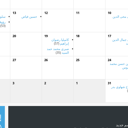
13
12
11
10
 محى الدين
حسين فياض
سلو
رؤوف
(53)
20
19
18
17
 جمال الدين
كاميليا رضوان
د
إبراهيم
(57)
صبري محمد حمد
السيد
(35)
27
26
25
24
ين حسن محمد
وس
3
2
1
31
ح شهاوي بدر
إ
سم جديد