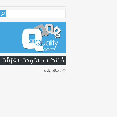
مُنتديَات الجَودة العَرَبيّة
رسالة إدارية