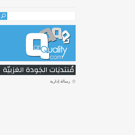
مُنتديَات الجَودة العَرَبيّة
رسالة إدارية