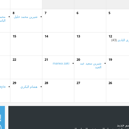
8
7
6
5
شيرين محمد خليل
محمد
البا
15
14
13
12
ى النادى
(43)
22
21
20
19
شيرين سعيد عبد
marwa zaki
الجيد
29
28
27
26
هشام البكري
ayla
إ
سم جديد