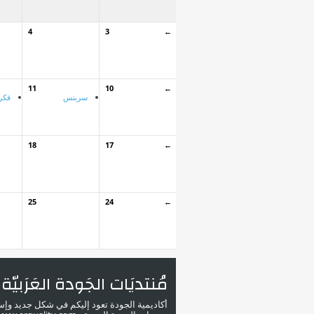
4
3
←
11
10
←
سربنس
فكر
18
17
←
25
24
←
مُنتديَات الجَودة العَرَبيّة
أكاديمية الجودة تعود إليكم في شكل جديد وإ