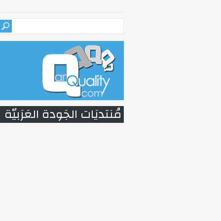
مُنتديَات الجَودة العَرَبيّة