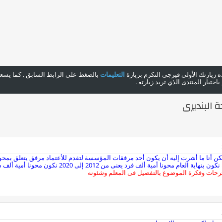
هذه زيارتك الأولى فيرجى التكرم بزيارة
التعليمات
بالضغط على الرابط السابق , كما يسعدن
ختيار المنتدى الذي تريد زيارته .
 البنديرى
12:47 PM
ولكن أنا ما أشرت إليه أن يكون أحد مرفقات المؤسسة لتقدم للأعتماد مرفق يتعلق بمح
نا أمية ألف فرد يعنى من 2012 إلى 2020 نكون محونا أمية ألف شخص وهذا على أقل تقدير
ترحات وفكرة الموضوع بالتفصيل فى المعلم وشئونه
07:07 PM