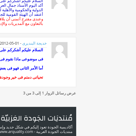
السلام عليكم أشكركم على 
الدولية والحكومية والأهلية 
أعتقد أن الهيئة القومية لل
وعندى مقترح أتمنى أن يلاقى
بالتعاون مع المديريات والإدا
خديجة البنديرى
-
01-05-2012
السلام عليكم أشكركم على ه
فى موضوعى ماذا نقوم فى ا
أما الأمر الثانى فهو فى بع
تحياتى دمتم فى خير وجودة
عرض رسائل الزوار 1 إلى
3
من
3
مُنتديَات الجَودة العَرَبيّة
أكاديمية الجودة تعود إليكم في شكل جديد وإ
منتديات الجودة العربية - www.arquality.com - ملتقى خبراء الجودة في الوطن العربي