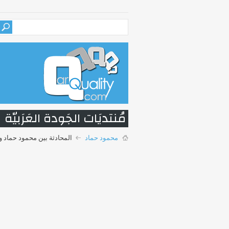
مُنتديَات الجَودة العَرَبيّة
محمود حماد
المحادثة بين محمود حماد و