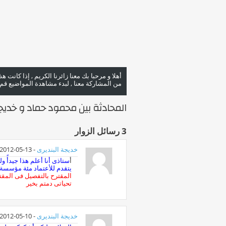
أهلا و مرحبا بك معنا زائرنا الكريم , إذا كانت 
من المشاركة معنا , لبدء مشاهدة المواضيع قم با
المحادثة بين محمود حماد و خديجة
3
رسائل الزوار
خديجة البنديرى
-
13-05-2012
أ
ستاذى أنا أعلم هذا جيدأً 
يتقدم للأعتماد مئة مؤسسة نكون بنهاية العام محو
المقترح بالتفصيل فى المق
تحياتى دمتم بخير
خديجة البنديرى
-
10-05-2012