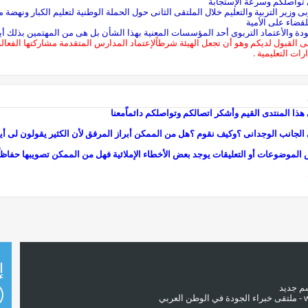
تواصلكم وسرعة الإستجابة
للقضاء على الأمية
جودة والأعتماد التربوى أحد المؤسسات المعنية بهذا الشأن بل هى من المهتمين بذلك أيض
 القبول لديكم وهو أن تجعل الهيئة شرطاًلإعتماد المدارس المتقدمة مشاركتها الفعالة 
رات التعليمية .
04:41 AM
ذا المنتدى القيم وأشكر اتصالكم وتواصلكم دائماًمعنا
لجانب الوجدانى ؟وكيف نقوم ؟هل من الممكن أبراز المرفق لأن الكثير يقولون لى أي
ض الموضوعات أو التعليقات يوجد بعض الأخطاء الإملائية فهل من الممكن تصويبها حفاظا
إ
سم جديد