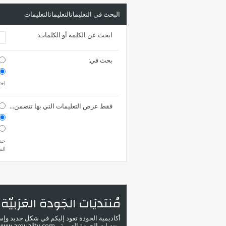
البحث في التعليماتالتعليماتالتعليمات
ابحث عن الكلمة أو الكلمات:
بحث في:
اخت
فقط عرض التعليمات التي بها تتضمن...
حدد
الن
مُنتديَات الجَودة العَرَبيّة
أكاديمية الجودة تعود إليكم في شكل جديد وإ
منتديات الجودة العربية - www.arquality.com - ملتقى خبراء الجودة في الوطن العربي