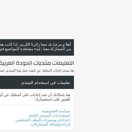
أهلا و مرحبا بك معنا زائرنا الكريم , إذا كانت 
من المشاركة معنا , لبدء مشاهدة المواضيع قم با
التعليمات منتديات الجودة العربية rab Quality Forums
هنا ستجد إجابات لأسئلتك عن كيفية عمل هذا المنتدى. ا
تعليمات في استخدام المنتدى
هنا بامكانك أن تجد إجابات على أسئلتك عن ك
للعثور على استفسارك.
سياسة الخصوصية
استخدامات المنتدى العامة
إعدادات ومميزات الملف الشخصي
قراءة وإضافة المشاركات