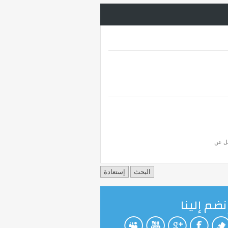
قل عن
نضم إلينا