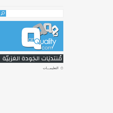
مُنتديَات الجَودة العَرَبيّة
التعليمـــات