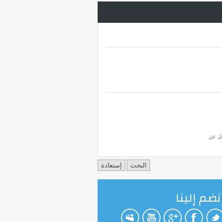
قل عن
نضم إلينا