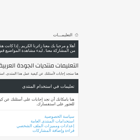
التعليمـــات
أهلا و مرحبا بك معنا زائرنا الكريم , إذا كانت 
من المشاركة معنا , لبدء مشاهدة المواضيع قم با
التعليمات منتديات الجودة العربية rab Quality Forums
هنا ستجد إجابات لأسئلتك عن كيفية عمل هذا المنتدى. ا
تعليمات في استخدام المنتدى
هنا بامكانك أن تجد إجابات على أسئلتك عن ك
للعثور على استفسارك.
سياسة الخصوصية
استخدامات المنتدى العامة
إعدادات ومميزات الملف الشخصي
قراءة وإضافة المشاركات