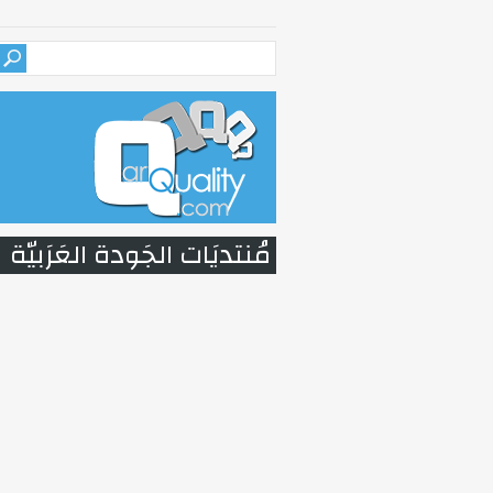
مُنتديَات الجَودة العَرَبيّة