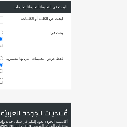
البحث في التعليماتالتعليماتالتعليمات
ابحث عن الكلمة أو الكلمات:
بحث في:
اخت
فقط عرض التعليمات التي بها تتضمن...
حدد
الن
مُنتديَات الجَودة العَرَبيّة
أكاديمية الجودة تعود إليكم في شكل جديد وإ
منتديات الجودة العربية - www.arquality.com - ملتقى خبراء الجودة في الوطن العربي