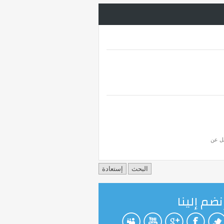
قل عن
نضم إلينا