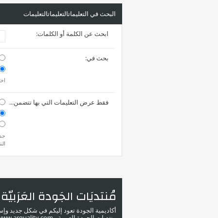
البحث في التعليماتالتعليماتالتعليمات
ابحث عن الكلمة أو الكلمات:
بحث في:
اخت
فقط عرض التعليمات التي بها تتضمن...
حدد
الن
مُنتديَات الجَودة العَرَبيّة
أكاديمية الجودة تعود إليكم في شكل جديد وإ
منتديات الجودة العربية - www.arquality.com - ملتقى خبراء الجودة في الوطن العربي