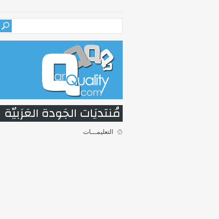
مُنتديَات الجَودة العَرَبيّة
التعليمـــات