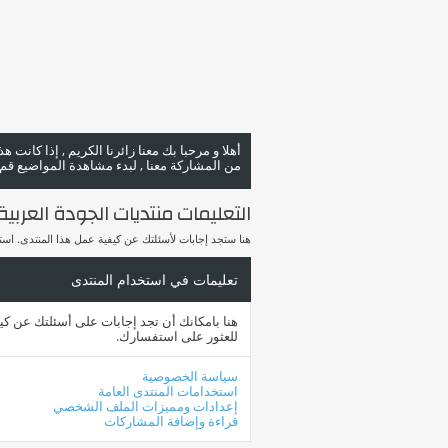
أهلا و مرحبا بك معنا زائرنا الكريم , إذا كانت 
من المشاركة معنا , لبدء مشاهدة المواضيع قم با
التعليمات منتديات الجودة العربية rab Quality Forums
هنا ستجد إجابات لأسئلتك عن كيفية عمل هذا المنتدى. ا
تعليمات في استخدام المنتدى
هنا بامكانك أن تجد إجابات على أسئلتك عن ك
للعثور على استفسارك.
سياسة الخصوصية
استخدامات المنتدى العامة
إعدادات ومميزات الملف الشخصي
قراءة وإضافة المشاركات