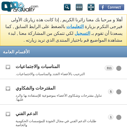
أهلا و مرحبا بك معنا زائرنا الكريم , إذا كانت هذه زيارتك الأولى
فيرجى التكرم بزيارة
التعليمات
بالضغط على الرابط السابق , كما
يسعدنا أن تقوم بـ
التسجيل
لكي تتمكن من المشاركة معنا , لبدء
مشاهدة المواضيع قم باختيار المنتدى الذي تريد زيارته .
الأقسام العامة
المناسبات والاجتماعيات
311
الترحيب بالأعضاء الجدد والمناسبات والاجتماعيات.
المقترحات والشكاوي
5
تناول مقترحات وشكاوى الأعضاء بموضوعية للإستفادة بها والرد
عليها.
الدعم الفني
1
طلبات الدعم الفني في مجال الجودة للمؤسسات الحكومية
والخاصة