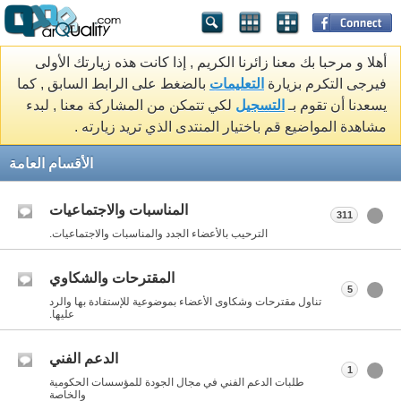
أهلا و مرحبا بك معنا زائرنا الكريم , إذا كانت هذه زيارتك الأولى
فيرجى التكرم بزيارة
التعليمات
بالضغط على الرابط السابق , كما
يسعدنا أن تقوم بـ
التسجيل
لكي تتمكن من المشاركة معنا , لبدء
مشاهدة المواضيع قم باختيار المنتدى الذي تريد زيارته .
الأقسام العامة
المناسبات والاجتماعيات
311
الترحيب بالأعضاء الجدد والمناسبات والاجتماعيات.
المقترحات والشكاوي
5
تناول مقترحات وشكاوى الأعضاء بموضوعية للإستفادة بها والرد
عليها.
الدعم الفني
1
طلبات الدعم الفني في مجال الجودة للمؤسسات الحكومية
والخاصة