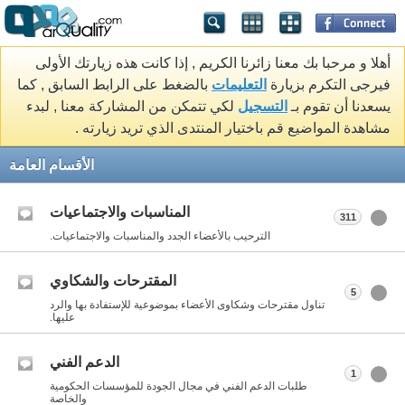
أهلا و مرحبا بك معنا زائرنا الكريم , إذا كانت هذه زيارتك الأولى
فيرجى التكرم بزيارة
التعليمات
بالضغط على الرابط السابق , كما
يسعدنا أن تقوم بـ
التسجيل
لكي تتمكن من المشاركة معنا , لبدء
مشاهدة المواضيع قم باختيار المنتدى الذي تريد زيارته .
الأقسام العامة
المناسبات والاجتماعيات
311
الترحيب بالأعضاء الجدد والمناسبات والاجتماعيات.
المقترحات والشكاوي
5
تناول مقترحات وشكاوى الأعضاء بموضوعية للإستفادة بها والرد
عليها.
الدعم الفني
1
طلبات الدعم الفني في مجال الجودة للمؤسسات الحكومية
والخاصة