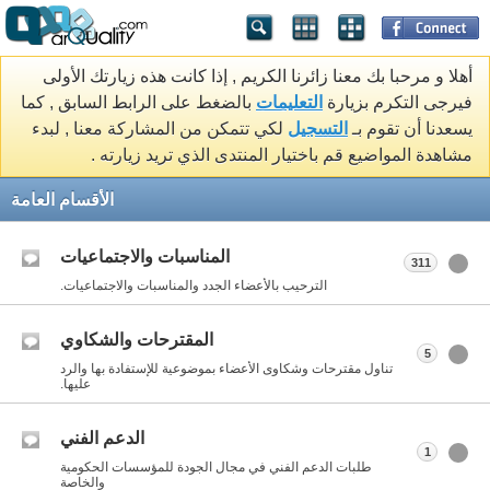
أهلا و مرحبا بك معنا زائرنا الكريم , إذا كانت هذه زيارتك الأولى
فيرجى التكرم بزيارة
التعليمات
بالضغط على الرابط السابق , كما
يسعدنا أن تقوم بـ
التسجيل
لكي تتمكن من المشاركة معنا , لبدء
مشاهدة المواضيع قم باختيار المنتدى الذي تريد زيارته .
الأقسام العامة
المناسبات والاجتماعيات
311
الترحيب بالأعضاء الجدد والمناسبات والاجتماعيات.
المقترحات والشكاوي
5
تناول مقترحات وشكاوى الأعضاء بموضوعية للإستفادة بها والرد
عليها.
الدعم الفني
1
طلبات الدعم الفني في مجال الجودة للمؤسسات الحكومية
والخاصة