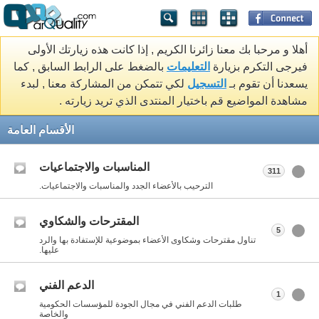
أهلا و مرحبا بك معنا زائرنا الكريم , إذا كانت هذه زيارتك الأولى
فيرجى التكرم بزيارة
التعليمات
بالضغط على الرابط السابق , كما
يسعدنا أن تقوم بـ
التسجيل
لكي تتمكن من المشاركة معنا , لبدء
مشاهدة المواضيع قم باختيار المنتدى الذي تريد زيارته .
الأقسام العامة
المناسبات والاجتماعيات
311
الترحيب بالأعضاء الجدد والمناسبات والاجتماعيات.
المقترحات والشكاوي
5
تناول مقترحات وشكاوى الأعضاء بموضوعية للإستفادة بها والرد
عليها.
الدعم الفني
1
طلبات الدعم الفني في مجال الجودة للمؤسسات الحكومية
والخاصة