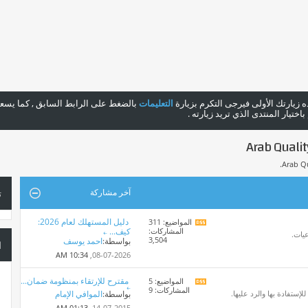
هذه زيارتك الأولى فيرجى التكرم بزيارة
التعليمات
بالضغط على الرابط السابق , كما يسعدن
ختيار المنتدى الذي تريد زيارته .
آخر مشاركة
ت
دليل المستهلك لعام 2026:
المواضيع: 311
مشاهدة
المشاركات:
كيف...
تغذيات
عيات.
3,504
بواسطة:
احمد يوسف
هذا
ا
المنتدى
10:34 AM
08-07-2026,
مقترح للإرتقاء بمنظومة ضمان...
المواضيع: 5
مشاهدة
المشاركات: 9
تغذيات
ستفادة بها والرد عليها.
بواسطة:
الموافي الإمام
هذا
01:13 AM
14-07-2015,