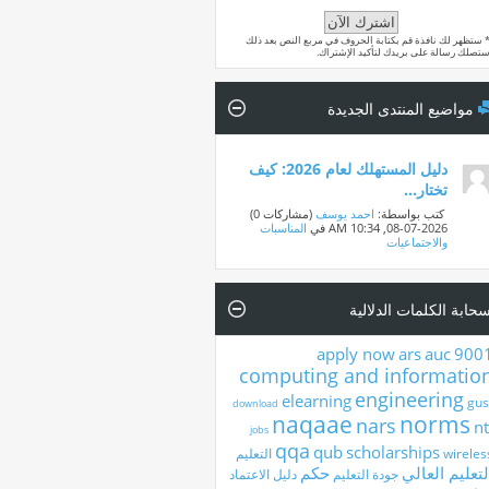
 ستظهر لك نافذة قم بكتابة الحروف في مربع النص بعد ذلك
تصلك رسالة على بريدك لتأكيد الإشتراك.
مواضيع المنتدى الجديدة
دليل المستهلك لعام 2026: كيف
تختار...
‏ كتب بواسطة:
احمد يوسف
‏(مشاركات 0)
08-07-2026,
10:34 AM
في
المناسبات
والاجتماعيات
حابة الكلمات الدلالية
apply now
ars
auc
900
computing and informatio
engineering
elearning
gus
download
naqaae
norms
nars
nt
jobs
qqa
qub
scholarships
wireles
التعليم
لتعليم العالي
حكم
جودة التعليم
دليل الاعتماد