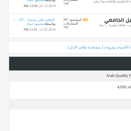
تغذيات
 الحكومية والخاصة وما ينشر
154
هذا
12:50 AM
22-12-2018,
المنتدى
بل الجامعي
التعليم تعلن رسميا ... 24...
المواضيع: 391
مشاهدة
المشاركات:
بواسطة:
محمود حماد
تغذيات
، معاهد أزهرية ..." وما
763
هذا
11:51 PM
12-07-2016,
المنتدى
 الأقسام مقروءة
|
مشاهدة طاقم الإدارة
ء
4,950