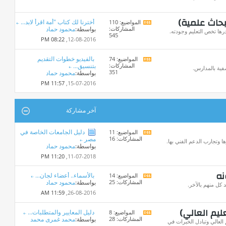
المنتدى
بحاث علمية)
أخترنا لك كتاب "أمة اقرأ لابد...
المواضيع: 110
مشاهدة
المشاركات:
بواسطة:
محمود حماد
تغذيات
ها تخص التعليم وجودته.
545
هذا
08:22 PM
12-08-2016,
المنتدى
بالفيديو خطوات التقديم
المواضيع: 74
مشاهدة
المشاركات:
بتنسيق...
تغذيات
فية بالمدارس.
351
بواسطة:
محمود حماد
هذا
المنتدى
11:57 PM
15-07-2016,
آخر مشاركة
دليل الجامعات الخاصة في
المواضيع: 11
مشاهدة
المشاركات: 16
مصر
تغذيات
ا وتجارب الدعم الفني بها.
بواسطة:
محمود حماد
هذا
المنتدى
11:20 PM
11-07-2018,
نه
بالأسماء.. أعضاء لجان...
المواضيع: 14
مشاهدة
المشاركات: 25
بواسطة:
محمود حماد
تغذيات
كل منهم بالآخر.
هذا
11:59 AM
26-08-2016,
المنتدى
ليم العالي)
دليل المعايير والمتطلبات...
المواضيع: 8
مشاهدة
المشاركات: 28
بواسطة:
محمد غمرى محمد
تغذيات
العالي وتبادل الخبرات في