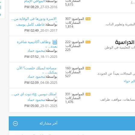
المشاركات:
بواسطة:
الموافي الإمام
تغذيات
.).
م
5,615
هذا
ا
08:29 PM
27-03-2016,
المنتدى
ش
الاسرة ودورها فى الوقاية من...
المواضيع: 307
مشاهدة
المشاركات:
تغذيات
البشرية وتطوير الذات.
بواسطة:
عاطف كامل يوسف
1,814
هذا
02:49 PM
20-01-2017,
المنتدى
الدراسية
وظائف أكاديمية شاغرة
المواضيع: 222
مشاهدة
المشاركات:
بعدة...
تغذيات
ت التعليمية في الوطن
225
بواسطة:
محمود حماد
هذا
المنتدى
07:52 PM
18-11-2025,
مساحة ايميلك خلصت؟ الآن
المواضيع: 160
مشاهدة
المشاركات:
يمكنك...
تغذيات
المجالات بعيداً عن الجودة.
527
بواسطة:
محمود حماد
هذا
لم حواء
المنتدى
02:09 PM
04-08-2025,
امتلك دومين .eg دوت اي جي...
المواضيع: 331
مشاهدة
المشاركات:
تغذيات
، مسابقات، مواقف، طرائف
بواسطة:
محمود حماد
1,476
هذا
05:00 PM
29-01-2025,
المنتدى
آخر مشاركة