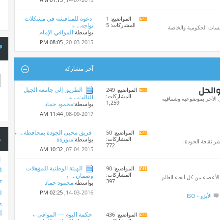
المنتدى
دعوة للمناقشة في مشكلات
المواضيع: 1
*
مشاهدة
س
المشاركات: 5
تواجه...
تغذيات
سات الحكومية والخاصة
بواسطة:
الموافي الإمام
هذا
المنتدى
08:05 PM
20-03-2015,
آخر مشاركة
والحل
الطريق إلى جامعة الجيل
المواضيع: 249
مشاهدة
المشاركات:
الثالث...
تغذيات
أي الآخر بموضوعية وشفافية
1,259
بواسطة:
محمود حماد
هذا
المنتدى
11:44 AM
08-09-2017,
فريق محبى الجودة بمحافظة...
المواضيع: 50
مشاهدة
س
المشاركات:
بواسطة:
منورةة
تغذيات
شر ثقافة الجودة.
772
هذا
10:32 AM
07-04-2015,
المنتدى
1
n
الهيئة الوطنية للمؤهلات
المواضيع: 90
مشاهدة
المشاركات:
وضمان...
تغذيات
لأعضاء من كل أنحاء العالم
t
397
بواسطة:
محمود حماد
هذا
i
المنتدى
02:25 PM
14-03-2016,
الأيزو - ISO
s
ا
حكمة اليوم --- الموافى
المواضيع: 436
مشاهدة