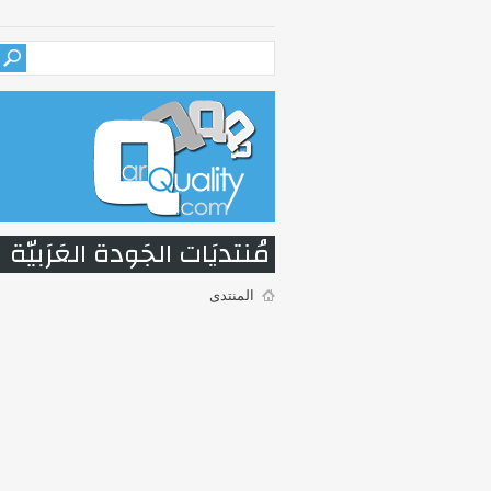
مُنتديَات الجَودة العَرَبيّة
المنتدى