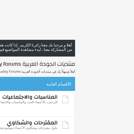
أهلا و مرحبا بك معنا زائرنا الكريم , إذا كانت 
من المشاركة معنا , لبدء مشاهدة المواضيع قم با
منتديات الجودة العربية Arab Quality Forums
أهلاً وَسهلاً بِك فِي منتديات الجودة العربية Arab Quality Forums.
الأقسام العامة
المناسبات والاجتماعيات
الترحيب بالأعضاء الجدد والمناسبات والاجتما
المقترحات والشكاوي
تناول مقترحات وشكاوى الأعضاء بموضوعية للإ