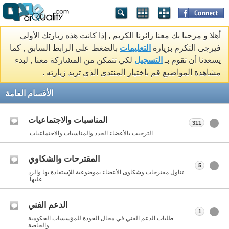
أهلا و مرحبا بك معنا زائرنا الكريم , إذا كانت هذه زيارتك الأولى
فيرجى التكرم بزيارة
التعليمات
بالضغط على الرابط السابق , كما
يسعدنا أن تقوم بـ
التسجيل
لكي تتمكن من المشاركة معنا , لبدء
مشاهدة المواضيع قم باختيار المنتدى الذي تريد زيارته .
الأقسام العامة
المناسبات والاجتماعيات
311
الترحيب بالأعضاء الجدد والمناسبات والاجتماعيات.
المقترحات والشكاوي
5
تناول مقترحات وشكاوى الأعضاء بموضوعية للإستفادة بها والرد
عليها.
الدعم الفني
1
طلبات الدعم الفني في مجال الجودة للمؤسسات الحكومية
والخاصة