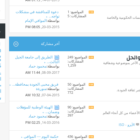
المنتدى
دعوة للمناقشة في مشكلات
المواضيع: 1
*
مشاهدة
س
المشاركات: 5
تواجه...
تغذيات
سات الحكومية والخاصة
بواسطة:
الموافي الإمام
هذا
المنتدى
08:05 PM
20-03-2015,
س
1
آخر مشاركة
n
والحل
g
الطريق إلى جامعة الجيل
المواضيع: 249
مشاهدة
المشاركات:
الثالث...
تغذيات
أي الآخر بموضوعية وشفافية
s
1,259
بواسطة:
محمود حماد
هذا
المنتدى
11:44 AM
08-09-2017,
s
ا
فريق محبى الجودة بمحافظة...
المواضيع: 50
م
مشاهدة
المشاركات:
بواسطة:
منورةة
تغذيات
شر ثقافة الجودة.
ا
772
هذا
10:32 AM
07-04-2015,
ش
المنتدى
الهيئة الوطنية للمؤهلات
المواضيع: 90
مشاهدة
المشاركات:
وضمان...
تغذيات
لأعضاء من كل أنحاء العالم
397
بواسطة:
محمود حماد
هذا
المنتدى
02:25 PM
14-03-2016,
الأيزو - ISO
حكمة اليوم --- الموافى
المواضيع: 436
مشاهدة