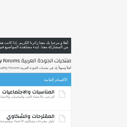
أهلا و مرحبا بك معنا زائرنا الكريم , إذا كانت 
من المشاركة معنا , لبدء مشاهدة المواضيع قم با
منتديات الجودة العربية Arab Quality Forums
أهلاً وَسهلاً بِك فِي منتديات الجودة العربية Arab Quality Forums.
الأقسام العامة
المناسبات والاجتماعيات
الترحيب بالأعضاء الجدد والمناسبات والاجتما
المقترحات والشكاوي
تناول مقترحات وشكاوى الأعضاء بموضوعية للإ