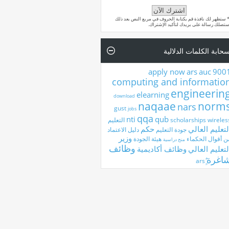
 ستظهر لك نافذة قم بكتابة الحروف في مربع النص بعد ذلك
تصلك رسالة على بريدك لتأكيد الإشتراك.
حابة الكلمات الدلالية
apply now
ars
auc
900
computing and informatio
engineerin
elearning
download
naqaae
norm
nars
gust
jobs
qqa
nti
qub
wireles
scholarships
التعليم
لتعليم العالي
حكم
جودة التعليم
دليل الاعتماد
وزير
ن أقوال الحكماء
هيئة الجودة
منح دراسية
وظائف
لتعليم العالي
وظائف أكاديمية
اغرة