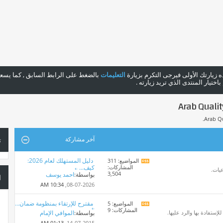
هذه زيارتك الأولى فيرجى التكرم بزيارة
التعليمات
بالضغط على الرابط السابق , كما يسعدن
ختيار المنتدى الذي تريد زيارته .
آخر مشاركة
ت
دليل المستهلك لعام 2026:
المواضيع: 311
مشاهدة
المشاركات:
كيف...
تغذيات
عيات.
3,504
بواسطة:
احمد يوسف
هذا
ا
المنتدى
10:34 AM
08-07-2026,
مقترح للإرتقاء بمنظومة ضمان...
المواضيع: 5
مشاهدة
المشاركات: 9
تغذيات
ستفادة بها والرد عليها.
بواسطة:
الموافي الإمام
هذا
01:13 AM
14-07-2015,