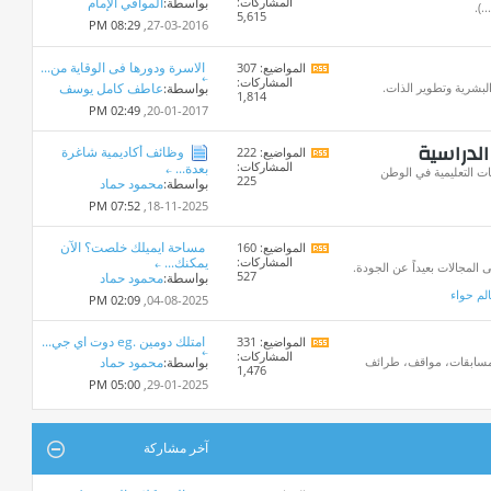
المشاركات:
بواسطة:
الموافي الإمام
تغذيات
.).
5,615
هذا
08:29 PM
27-03-2016,
المنتدى
الاسرة ودورها فى الوقاية من...
المواضيع: 307
مشاهدة
المشاركات:
تغذيات
البشرية وتطوير الذات.
بواسطة:
عاطف كامل يوسف
1,814
هذا
02:49 PM
20-01-2017,
المنتدى
الدراسية
وظائف أكاديمية شاغرة
المواضيع: 222
مشاهدة
المشاركات:
بعدة...
تغذيات
ت التعليمية في الوطن
225
بواسطة:
محمود حماد
هذا
المنتدى
07:52 PM
18-11-2025,
مساحة ايميلك خلصت؟ الآن
المواضيع: 160
مشاهدة
المشاركات:
يمكنك...
تغذيات
المجالات بعيداً عن الجودة.
527
بواسطة:
محمود حماد
هذا
لم حواء
المنتدى
02:09 PM
04-08-2025,
امتلك دومين .eg دوت اي جي...
المواضيع: 331
مشاهدة
المشاركات:
تغذيات
، مسابقات، مواقف، طرائف
بواسطة:
محمود حماد
1,476
هذا
05:00 PM
29-01-2025,
المنتدى
آخر مشاركة