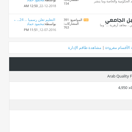
تغذيات
 الحكومية والخاصة وما ينشر
154
هذا
12:50 AM
22-12-2018,
المنتدى
بل الجامعي
التعليم تعلن رسميا ... 24...
المواضيع: 391
مشاهدة
المشاركات:
بواسطة:
محمود حماد
تغذيات
، معاهد أزهرية ..." وما
763
هذا
11:51 PM
12-07-2016,
المنتدى
 الأقسام مقروءة
|
مشاهدة طاقم الإدارة
ء
4,950