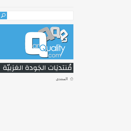
مُنتديَات الجَودة العَرَبيّة
المنتدى