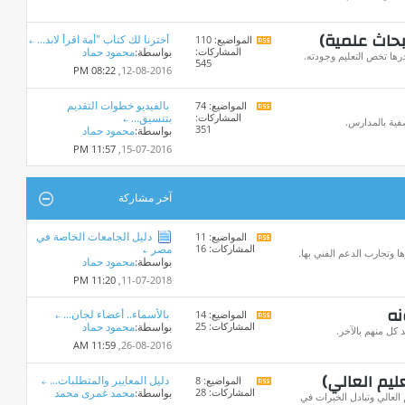
المنتدى
بحاث علمية)
أخترنا لك كتاب "أمة اقرأ لابد...
المواضيع: 110
مشاهدة
المشاركات:
بواسطة:
محمود حماد
تغذيات
ها تخص التعليم وجودته.
545
هذا
08:22 PM
12-08-2016,
المنتدى
بالفيديو خطوات التقديم
المواضيع: 74
مشاهدة
المشاركات:
بتنسيق...
تغذيات
فية بالمدارس.
351
بواسطة:
محمود حماد
هذا
المنتدى
11:57 PM
15-07-2016,
آخر مشاركة
دليل الجامعات الخاصة في
المواضيع: 11
مشاهدة
المشاركات: 16
مصر
تغذيات
ا وتجارب الدعم الفني بها.
بواسطة:
محمود حماد
هذا
المنتدى
11:20 PM
11-07-2018,
نه
بالأسماء.. أعضاء لجان...
المواضيع: 14
مشاهدة
المشاركات: 25
بواسطة:
محمود حماد
تغذيات
كل منهم بالآخر.
هذا
11:59 AM
26-08-2016,
المنتدى
ليم العالي)
دليل المعايير والمتطلبات...
المواضيع: 8
مشاهدة
المشاركات: 28
بواسطة:
محمد غمرى محمد
تغذيات
العالي وتبادل الخبرات في