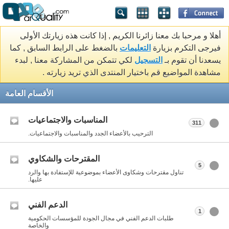
أهلا و مرحبا بك معنا زائرنا الكريم , إذا كانت هذه زيارتك الأولى
فيرجى التكرم بزيارة
التعليمات
بالضغط على الرابط السابق , كما
يسعدنا أن تقوم بـ
التسجيل
لكي تتمكن من المشاركة معنا , لبدء
مشاهدة المواضيع قم باختيار المنتدى الذي تريد زيارته .
الأقسام العامة
المناسبات والاجتماعيات
311
الترحيب بالأعضاء الجدد والمناسبات والاجتماعيات.
المقترحات والشكاوي
5
تناول مقترحات وشكاوى الأعضاء بموضوعية للإستفادة بها والرد
عليها.
الدعم الفني
1
طلبات الدعم الفني في مجال الجودة للمؤسسات الحكومية
والخاصة