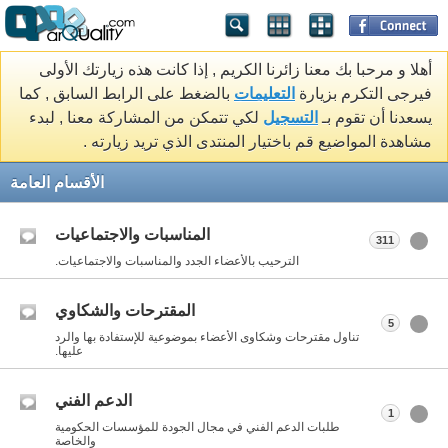
أهلا و مرحبا بك معنا زائرنا الكريم , إذا كانت هذه زيارتك الأولى
فيرجى التكرم بزيارة
التعليمات
بالضغط على الرابط السابق , كما
يسعدنا أن تقوم بـ
التسجيل
لكي تتمكن من المشاركة معنا , لبدء
مشاهدة المواضيع قم باختيار المنتدى الذي تريد زيارته .
الأقسام العامة
المناسبات والاجتماعيات
311
الترحيب بالأعضاء الجدد والمناسبات والاجتماعيات.
المقترحات والشكاوي
5
تناول مقترحات وشكاوى الأعضاء بموضوعية للإستفادة بها والرد
عليها.
الدعم الفني
1
طلبات الدعم الفني في مجال الجودة للمؤسسات الحكومية
والخاصة