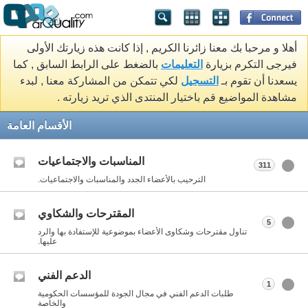
أهلا و مرحبا بك معنا زائرنا الكريم , إذا كانت هذه زيارتك الأولى
فيرجى التكرم بزيارة
التعليمات
بالضغط على الرابط السابق , كما
يسعدنا أن تقوم بـ
التسجيل
لكي تتمكن من المشاركة معنا , لبدء
مشاهدة المواضيع قم باختيار المنتدى الذي تريد زيارته .
الأقسام العامة
المناسبات والاجتماعيات
311
الترحيب بالأعضاء الجدد والمناسبات والاجتماعيات.
المقترحات والشكاوي
5
تناول مقترحات وشكاوى الأعضاء بموضوعية للإستفادة بها والرد
عليها.
الدعم الفني
1
طلبات الدعم الفني في مجال الجودة للمؤسسات الحكومية
والخاصة