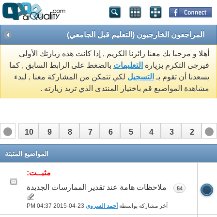
المراجعون الخارجيون (التعليم قبل الجامعي)
أهلا و مرحبا بك معنا زائرنا الكريم , إذا كانت هذه زيارتك الأولى
فيرجى التكرم بزيارة
التعليمات
بالضغط على الرابط السابق , كما
يسعدنا أن تقوم بـ
التسجيل
لكي تتمكن من المشاركة معنا , لبدء
مشاهدة المواضيع قم باختيار المنتدى الذي تريد زيارته .
10
9
8
7
6
5
4
3
2
1
17
16
15
14
13
12
11
المواضيع المثبتة
مثبــت:
ملاحظات هامة عند تقدير الممارسات الجديدة
54
آخر مشاركة بواسطة
أحمد السروى
23-04-2015
04:37 PM