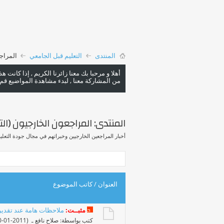
المنتدى
التعليم قبل الجامعي
المراجع
أهلا و مرحبا بك معنا زائرنا الكريم , إذا كانت 
من المشاركة معنا , لبدء مشاهدة المواضيع قم با
المنتدى:
المراجعون الخارجيون (ال
أخبار المراجعين الخارجيين وخبراتهم في مجال جودة التعليم
العنوان
/
كاتب الموضوع
مثبــت:
ملاحظات هامة عند تقدير
كتب بواسطة:
صلاح نافع
ـ ‏ (20-01-2011 11:19 PM)