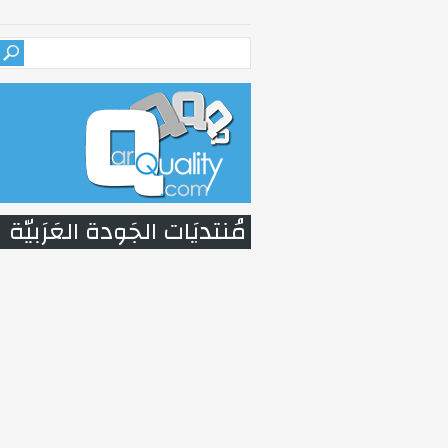
مُنتديَات الجَودة العَرَبيّة