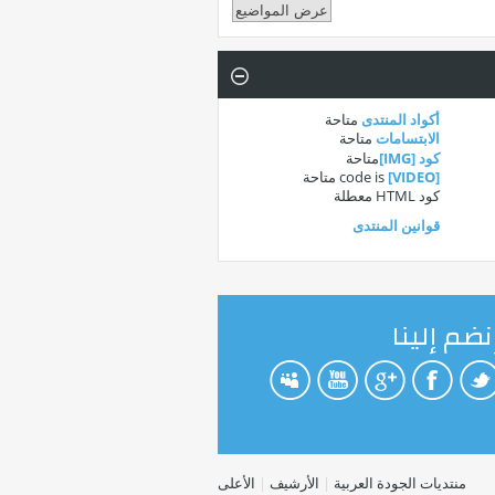
أكواد المنتدى
متاحة
الابتسامات
متاحة
كود [IMG]
متاحة
[VIDEO]
code is
متاحة
كود HTML
معطلة
قوانين المنتدى
نضم إلينا
منتديات الجودة العربية
|
الأرشيف
|
الأعلى