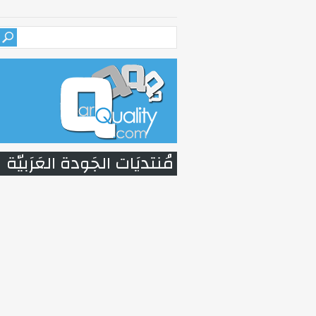
مُنتديَات الجَودة العَرَبيّة