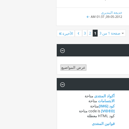
خديجة البنديرى
01:37 AM
09-05-2012,
صفحة 1 من 3
1
2
3
الأخيرة
أكواد المنتدى
متاحة
الابتسامات
متاحة
كود [IMG]
متاحة
[VIDEO]
code is
متاحة
كود HTML
معطلة
قوانين المنتدى