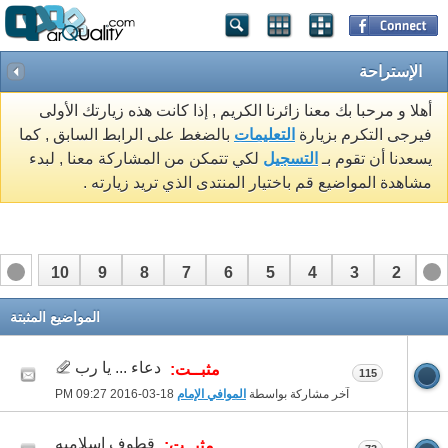
الإستراحة
أهلا و مرحبا بك معنا زائرنا الكريم , إذا كانت هذه زيارتك الأولى
فيرجى التكرم بزيارة
التعليمات
بالضغط على الرابط السابق , كما
يسعدنا أن تقوم بـ
التسجيل
لكي تتمكن من المشاركة معنا , لبدء
مشاهدة المواضيع قم باختيار المنتدى الذي تريد زيارته .
10
9
8
7
6
5
4
3
2
1
17
16
15
14
13
12
11
المواضيع المثبتة
دعاء ... يا رب
مثبــت:
115
آخر مشاركة بواسطة
الموافي الإمام
18-03-2016
09:27 PM
قطوف اسلاميه
مثبــت: