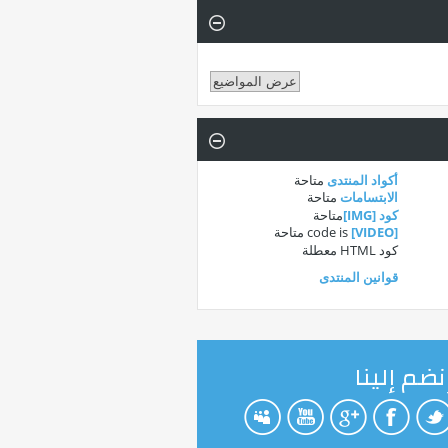
أكواد المنتدى
متاحة
الابتسامات
متاحة
كود [IMG]
متاحة
[VIDEO]
code is
متاحة
كود HTML
معطلة
قوانين المنتدى
نضم إلينا