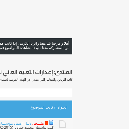
أهلا و مرحبا بك معنا زائرنا الكريم , إذا كانت 
من المشاركة معنا , لبدء مشاهدة المواضيع قم با
المنتدى:
إصدارات التعليم العالي 
كافة الوثائق والمعايير التي تصدر عن الهيئة القومية لضمان 
العنوان
/
كاتب الموضوع
مثبــت:
دليل اعتماد مؤسسات ا
كتب بواسطة:
محمود حماد
ـ ‏ (02-02-2015 10:12 AM)