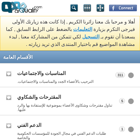
أهلا و مرحبا بك معنا زائرنا الكريم , إذا كانت هذه زيارتك الأولى
فيرجى التكرم بزيارة
التعليمات
بالضغط على الرابط السابق , كما
يسعدنا أن تقوم بـ
التسجيل
لكي تتمكن من المشاركة معنا , لبدء
مشاهدة المواضيع قم باختيار المنتدى الذي تريد زيارته .
الأقسام العامة
المناسبات والاجتماعيات
311
الترحيب بالأعضاء الجدد والمناسبات والاجتماعيات.
المقترحات والشكاوي
5
تناول مقترحات وشكاوى الأعضاء بموضوعية للإستفادة بها والرد
عليها.
الدعم الفني
1
طلبات الدعم الفني في مجال الجودة للمؤسسات الحكومية
والخاصة