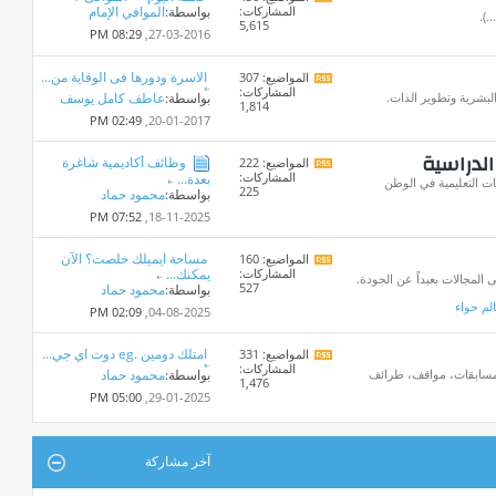
المشاركات:
بواسطة:
الموافي الإمام
تغذيات
.).
5,615
هذا
08:29 PM
27-03-2016,
المنتدى
الاسرة ودورها فى الوقاية من...
المواضيع: 307
مشاهدة
المشاركات:
تغذيات
البشرية وتطوير الذات.
بواسطة:
عاطف كامل يوسف
1,814
هذا
02:49 PM
20-01-2017,
المنتدى
الدراسية
وظائف أكاديمية شاغرة
المواضيع: 222
مشاهدة
المشاركات:
بعدة...
تغذيات
ت التعليمية في الوطن
225
بواسطة:
محمود حماد
هذا
المنتدى
07:52 PM
18-11-2025,
مساحة ايميلك خلصت؟ الآن
المواضيع: 160
مشاهدة
المشاركات:
يمكنك...
تغذيات
المجالات بعيداً عن الجودة.
527
بواسطة:
محمود حماد
هذا
لم حواء
المنتدى
02:09 PM
04-08-2025,
امتلك دومين .eg دوت اي جي...
المواضيع: 331
مشاهدة
المشاركات:
تغذيات
، مسابقات، مواقف، طرائف
بواسطة:
محمود حماد
1,476
هذا
05:00 PM
29-01-2025,
المنتدى
آخر مشاركة