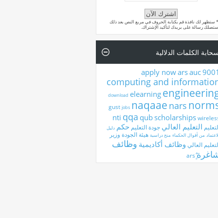
 ستظهر لك نافذة قم بكتابة الحروف في مربع النص بعد ذلك
تصلك رسالة على بريدك لتأكيد الإشتراك.
حابة الكلمات الدلالية
apply now
ars
auc
900
computing and informatio
engineerin
elearning
download
naqaae
norm
nars
gust
jobs
qqa
nti
qub
scholarships
wireles
التعليم العالي
حكم
لتعليم
جودة التعليم
دليل
هيئة الجودة
وزير
اعتماد
من أقوال الحكماء
منح دراسية
وظائف
وظائف أكاديمية
لتعليم العالي
اغرة