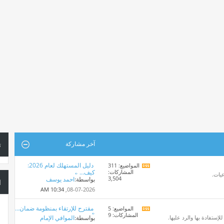
آخر مشاركة
ت
دليل المستهلك لعام 2026:
المواضيع: 311
مشاهدة
المشاركات:
كيف...
تغذيات
عيات.
3,504
بواسطة:
احمد يوسف
هذا
ا
المنتدى
10:34 AM
08-07-2026,
مقترح للإرتقاء بمنظومة ضمان...
المواضيع: 5
مشاهدة
المشاركات: 9
تغذيات
ستفادة بها والرد عليها.
بواسطة:
الموافي الإمام