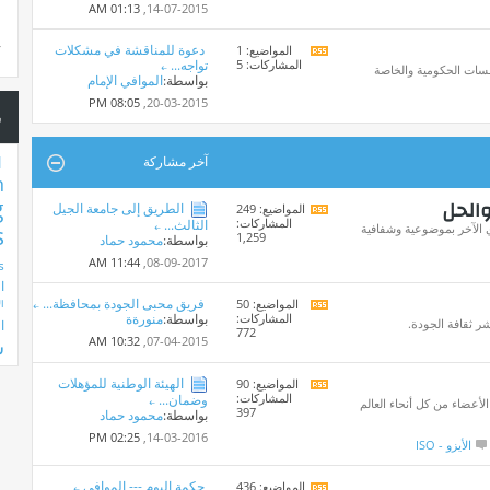
هذا
01:13 AM
14-07-2015,
المنتدى
دعوة للمناقشة في مشكلات
المواضيع: 1
*
مشاهدة
س
المشاركات: 5
تواجه...
تغذيات
سات الحكومية والخاصة
بواسطة:
الموافي الإمام
هذا
المنتدى
08:05 PM
20-03-2015,
س
1
آخر مشاركة
n
والحل
g
الطريق إلى جامعة الجيل
المواضيع: 249
مشاهدة
المشاركات:
الثالث...
تغذيات
أي الآخر بموضوعية وشفافية
s
1,259
بواسطة:
محمود حماد
هذا
المنتدى
11:44 AM
08-09-2017,
s
ا
فريق محبى الجودة بمحافظة...
المواضيع: 50
ال
مشاهدة
المشاركات:
بواسطة:
منورةة
تغذيات
شر ثقافة الجودة.
ا
772
هذا
10:32 AM
07-04-2015,
ش
المنتدى
الهيئة الوطنية للمؤهلات
المواضيع: 90
مشاهدة
المشاركات:
وضمان...
تغذيات
لأعضاء من كل أنحاء العالم
397
بواسطة:
محمود حماد
هذا
المنتدى
02:25 PM
14-03-2016,
الأيزو - ISO
حكمة اليوم --- الموافى
المواضيع: 436
مشاهدة