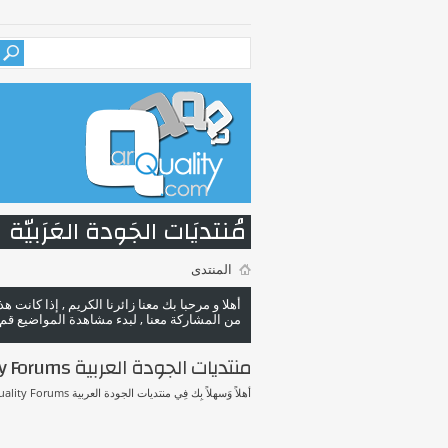
مُنتديَات الجَودة العَرَبيّة
المنتدى
أهلا و مرحبا بك معنا زائرنا الكريم , إذا كانت 
من المشاركة معنا , لبدء مشاهدة المواضيع قم با
منتديات الجودة العربية Arab Quality Forums
أهلاً وَسهلاً بِك فِي منتديات الجودة العربية Arab Quality Forums.