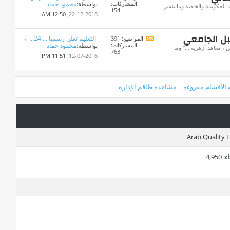
المشاركات:
بواسطة:
محمود حماد
تغذيات
 الحكومية والخاصة وما ينشر
154
هذا
12:50 AM
22-12-2018,
المنتدى
بل الجامعي
التعليم تعلن رسميا ... 24...
المواضيع: 391
مشاهدة
المشاركات:
بواسطة:
محمود حماد
تغذيات
، معاهد أزهرية ..." وما
763
هذا
11:51 PM
12-07-2016,
المنتدى
 الأقسام مقروءة
|
مشاهدة طاقم الإدارة
ء
4,950