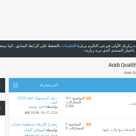
هذه زيارتك الأولى فيرجى التكرم بزيارة
التعليمات
بالضغط على الرابط السابق , كما يسعدن
ختيار المنتدى الذي تريد زيارته .
آخر مشاركة
ت
دليل المستهلك لعام 2026:
المواضيع: 311
مشاهدة
المشاركات:
كيف...
تغذيات
عيات.
3,504
بواسطة:
احمد يوسف
هذا
ا
المنتدى
10:34 AM
08-07-2026,
مقترح للإرتقاء بمنظومة ضمان...
المواضيع: 5
مشاهدة
المشاركات: 9
تغذيات
ستفادة بها والرد عليها.
بواسطة:
الموافي الإمام
هذا
01:13 AM
14-07-2015,