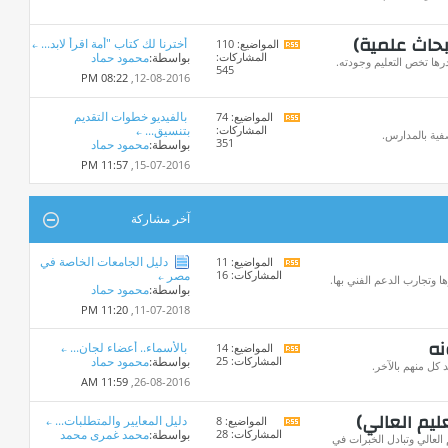
المنتدى
بحاث علمية)
أخترنا لك كتاب "أمة اقرأ لابد...
المواضيع: 110
مشاهدة
المشاركات:
بواسطة:
محمود حماد
تغذيات
ها تخص التعليم وجودته.
545
هذا
08:22 PM
12-08-2016,
المنتدى
بالفيديو خطوات التقديم
المواضيع: 74
مشاهدة
المشاركات:
بتنسيق...
تغذيات
فية بالمدارس.
351
بواسطة:
محمود حماد
هذا
المنتدى
11:57 PM
15-07-2016,
آخر مشاركة
دليل الجامعات الخاصة في
المواضيع: 11
مشاهدة
المشاركات: 16
مصر
تغذيات
ا وتجارب الدعم الفني بها.
بواسطة:
محمود حماد
هذا
المنتدى
11:20 PM
11-07-2018,
نه
بالأسماء.. أعضاء لجان...
المواضيع: 14
مشاهدة
المشاركات: 25
بواسطة:
محمود حماد
تغذيات
كل منهم بالآخر.
هذا
11:59 AM
26-08-2016,
المنتدى
ليم العالي)
دليل المعايير والمتطلبات...
المواضيع: 8
مشاهدة
المشاركات: 28
بواسطة:
محمد غمرى محمد
تغذيات
العالي وتبادل الخبرات في