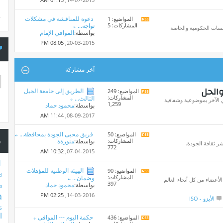
المنتدى
دعوة للمناقشة في مشكلات
المواضيع: 1
*
مشاهدة
س
المشاركات: 5
تواجه...
تغذيات
سات الحكومية والخاصة
بواسطة:
الموافي الإمام
هذا
المنتدى
08:05 PM
20-03-2015,
آخر مشاركة
والحل
الطريق إلى جامعة الجيل
المواضيع: 249
مشاهدة
المشاركات:
الثالث...
تغذيات
أي الآخر بموضوعية وشفافية
1,259
بواسطة:
محمود حماد
هذا
المنتدى
11:44 AM
08-09-2017,
فريق محبى الجودة بمحافظة...
المواضيع: 50
مشاهدة
س
المشاركات:
بواسطة:
منورةة
تغذيات
شر ثقافة الجودة.
772
هذا
10:32 AM
07-04-2015,
المنتدى
1
الهيئة الوطنية للمؤهلات
المواضيع: 90
مشاهدة
d
المشاركات:
وضمان...
تغذيات
لأعضاء من كل أنحاء العالم
397
بواسطة:
محمود حماد
هذا
s
المنتدى
a
02:25 PM
14-03-2016,
الأيزو - ISO
s
ا
حكمة اليوم --- الموافى
المواضيع: 436
مشاهدة