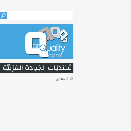
مُنتديَات الجَودة العَرَبيّة
المنتدى