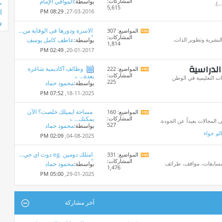
المشاركات:
بواسطة:
الموافي الإمام
تغذيات
.).
م
5,615
هذا
ا
08:29 PM
27-03-2016,
المنتدى
ش
الاسرة ودورها فى الوقاية من...
المواضيع: 307
مشاهدة
المشاركات:
تغذيات
البشرية وتطوير الذات.
بواسطة:
عاطف كامل يوسف
1,814
هذا
02:49 PM
20-01-2017,
المنتدى
الدراسية
وظائف أكاديمية شاغرة
المواضيع: 222
مشاهدة
المشاركات:
بعدة...
تغذيات
ت التعليمية في الوطن
225
بواسطة:
محمود حماد
هذا
المنتدى
07:52 PM
18-11-2025,
مساحة ايميلك خلصت؟ الآن
المواضيع: 160
مشاهدة
المشاركات:
يمكنك...
تغذيات
المجالات بعيداً عن الجودة.
527
بواسطة:
محمود حماد
هذا
لم حواء
المنتدى
02:09 PM
04-08-2025,
امتلك دومين .eg دوت اي جي...
المواضيع: 331
مشاهدة
المشاركات:
تغذيات
، مسابقات، مواقف، طرائف
بواسطة:
محمود حماد
1,476
هذا
05:00 PM
29-01-2025,
المنتدى
آخر مشاركة