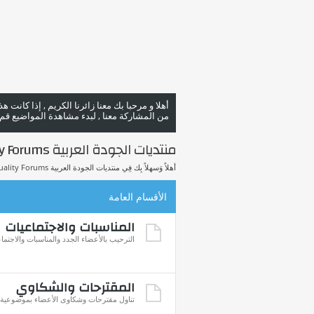
أهلا و مرحبا بك معنا زائرنا الكريم , إذا كانت 
من المشاركة معنا , لبدء مشاهدة المواضيع قم با
منتديات الجودة العربية Arab Quality Forums
أهلاً وَسهلاً بِك فِي منتديات الجودة العربية Arab Quality Forums.
الأقسام العامة
المناسبات والاجتماعيات
الترحيب بالأعضاء الجدد والمناسبات والاجتما
المقترحات والشكاوي
تناول مقترحات وشكاوى الأعضاء بموضوعية للإ