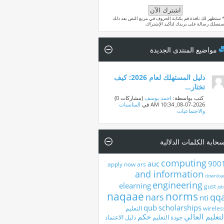
 ستظهر لك نافذة قم بكتابة الحروف في مربع النص بعد ذلك
تصلك رسالة على بريدك لتأكيد الإشتراك.
مواضيع المنتدى الجديدة
دليل المستهلك لعام 2026: كيف
تختار...
‏ كتب بواسطة:
احمد يوسف
‏(مشاركات 0)
08-07-2026,
10:34 AM
في
المناسبات
والاجتماعيات
حابة الكلمات الدلالية
computing
auc
900
apply now
ars
and information
downloa
engineering
elearning
gust
job
naqaae
norms
nars
qq
nti
qub
scholarships
wireles
التعليم
لتعليم العالي
حكم
جودة التعليم
دليل الاعتماد