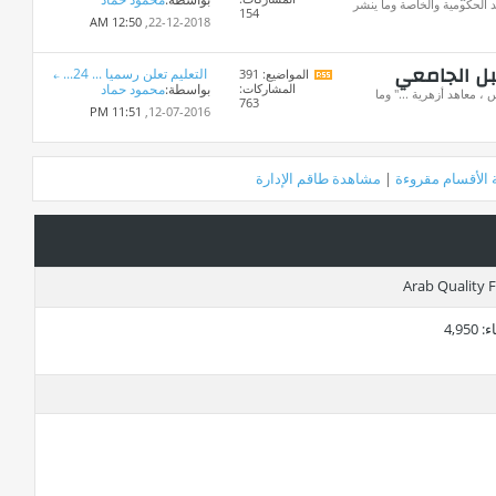
تغذيات
 الحكومية والخاصة وما ينشر
154
هذا
12:50 AM
22-12-2018,
المنتدى
بل الجامعي
التعليم تعلن رسميا ... 24...
المواضيع: 391
مشاهدة
المشاركات:
بواسطة:
محمود حماد
تغذيات
، معاهد أزهرية ..." وما
763
هذا
11:51 PM
12-07-2016,
المنتدى
 الأقسام مقروءة
|
مشاهدة طاقم الإدارة
ء
4,950