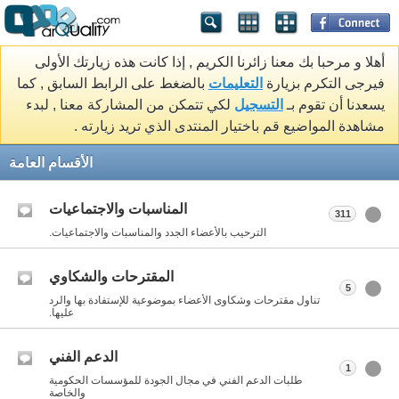
أهلا و مرحبا بك معنا زائرنا الكريم , إذا كانت هذه زيارتك الأولى
فيرجى التكرم بزيارة
التعليمات
بالضغط على الرابط السابق , كما
يسعدنا أن تقوم بـ
التسجيل
لكي تتمكن من المشاركة معنا , لبدء
مشاهدة المواضيع قم باختيار المنتدى الذي تريد زيارته .
الأقسام العامة
المناسبات والاجتماعيات
311
الترحيب بالأعضاء الجدد والمناسبات والاجتماعيات.
المقترحات والشكاوي
5
تناول مقترحات وشكاوى الأعضاء بموضوعية للإستفادة بها والرد
عليها.
الدعم الفني
1
طلبات الدعم الفني في مجال الجودة للمؤسسات الحكومية
والخاصة