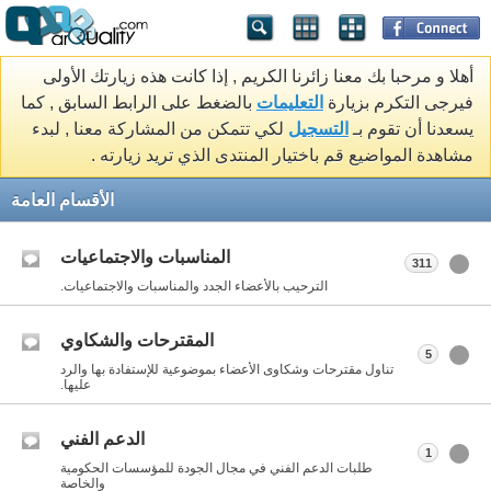
أهلا و مرحبا بك معنا زائرنا الكريم , إذا كانت هذه زيارتك الأولى
فيرجى التكرم بزيارة
التعليمات
بالضغط على الرابط السابق , كما
يسعدنا أن تقوم بـ
التسجيل
لكي تتمكن من المشاركة معنا , لبدء
مشاهدة المواضيع قم باختيار المنتدى الذي تريد زيارته .
الأقسام العامة
المناسبات والاجتماعيات
311
الترحيب بالأعضاء الجدد والمناسبات والاجتماعيات.
المقترحات والشكاوي
5
تناول مقترحات وشكاوى الأعضاء بموضوعية للإستفادة بها والرد
عليها.
الدعم الفني
1
طلبات الدعم الفني في مجال الجودة للمؤسسات الحكومية
والخاصة